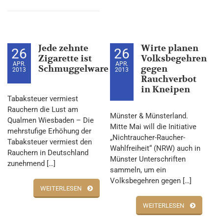
Jede zehnte
Wirte planen
26
26
Zigarette ist
Volksbegehren
APR.
APR.
Schmuggelware
gegen
2013
2013
Rauchverbot
in Kneipen
Tabaksteuer vermiest
Rauchern die Lust am
Münster & Münsterland.
Qualmen Wiesbaden – Die
Mitte Mai will die Initiative
mehrstufige Erhöhung der
„Nichtraucher-Raucher-
Tabaksteuer vermiest den
Wahlfreiheit“ (NRW) auch in
Rauchern in Deutschland
Münster Unterschriften
zunehmend […]
sammeln, um ein
Volksbegehren gegen […]
WEITERLESEN
WEITERLESEN