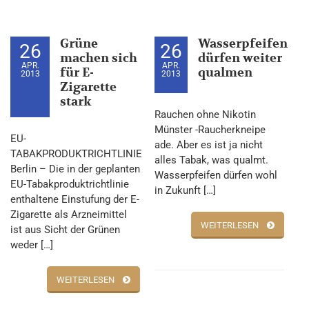
Grüne
Wasserpfeifen
26
26
machen sich
dürfen weiter
APR.
APR.
für E-
qualmen
2013
2013
Zigarette
stark
Rauchen ohne Nikotin
Münster -Raucherkneipe
EU-
ade. Aber es ist ja nicht
TABAKPRODUKTRICHTLINIE
alles Tabak, was qualmt.
Berlin – Die in der geplanten
Wasserpfeifen dürfen wohl
EU-Tabakproduktrichtlinie
in Zukunft […]
enthaltene Einstufung der E-
Zigarette als Arzneimittel
WEITERLESEN
ist aus Sicht der Grünen
weder […]
WEITERLESEN