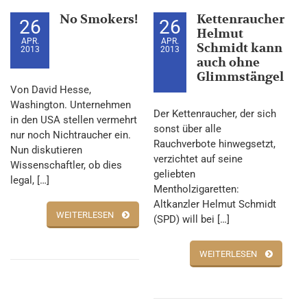
No Smokers!
Kettenraucher
26
26
Helmut
APR.
APR.
Schmidt kann
2013
2013
auch ohne
Glimmstängel
Von David Hesse,
Washington. Unternehmen
Der Kettenraucher, der sich
in den USA stellen vermehrt
sonst über alle
nur noch Nichtraucher ein.
Rauchverbote hinwegsetzt,
Nun diskutieren
verzichtet auf seine
Wissenschaftler, ob dies
geliebten
legal, […]
Mentholzigaretten:
Altkanzler Helmut Schmidt
WEITERLESEN
(SPD) will bei […]
WEITERLESEN