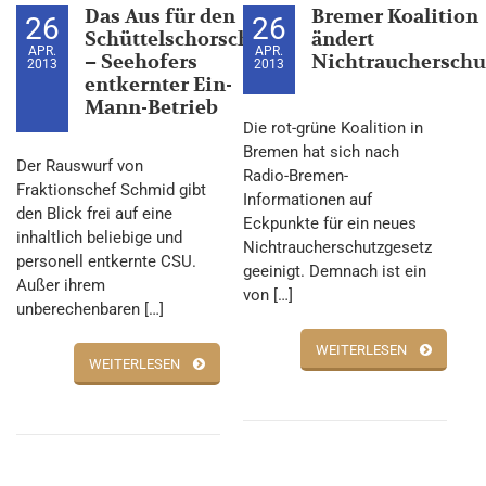
Das Aus für den
Bremer Koalition
26
26
Schüttelschorsch
ändert
APR.
APR.
– Seehofers
Nichtraucherschu
2013
2013
entkernter Ein-
Mann-Betrieb
Die rot-grüne Koalition in
Bremen hat sich nach
Der Rauswurf von
Radio-Bremen-
Fraktionschef Schmid gibt
Informationen auf
den Blick frei auf eine
Eckpunkte für ein neues
inhaltlich beliebige und
Nichtraucherschutzgesetz
personell entkernte CSU.
geeinigt. Demnach ist ein
Außer ihrem
von […]
unberechenbaren […]
WEITERLESEN
WEITERLESEN