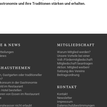
tronomie und ihre Traditionen stärken und erhalten.
SE
& NEWS
MITGLIEDSCHAFT
tteilungen
Warum Mitglied werden?
News
Unsere Vorteile bei einer
Voll-/Fördermitgliedschaft
Mitgliedschaft beantragen
Aktion: Mitglied werben!
SHAUSTHEMEN
Satzung des Vereins
n, Gastgarten oder traditioneller
Beitragsordnung
n?
konsum in der Gastronomie
geld im Restaurant
KONTAKT
 Hotel bestellen
eren von Essen im Restaurant
Kontakt
e
Newsletter
Impressum
ralwasser nicht erlaubt
Datenschutzbestimmungen