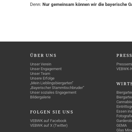
Denn:
Nur gemeinsam können wir die bayerische Gas
ÜBER
UNS
PRES
Unser Verein
Pressemi
Unser Engagement
VEBWK-
Unser Team
Unsere Erfolge
„Mein Lieblingsbiergarten“
WIRT
„Bayerischer Stammtischbruder“
Unser soziales Engagement
Biergarte
Bildergalerie
Biergarte
Cannabis
Eintritts
Essen ins
FOLGEN
SIE UNS
Fotografi
VEBWK auf Facebook
Garderob
VEBWK auf X (Twitter)
GEMA
Glas Mine