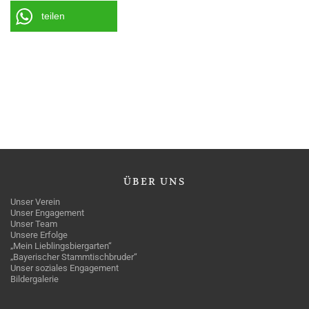
teilen
ÜBER
UNS
Unser Verein
Unser Engagement
Unser Team
Unsere Erfolge
„Mein Lieblingsbiergarten“
„Bayerischer Stammtischbruder“
Unser soziales Engagement
Bildergalerie