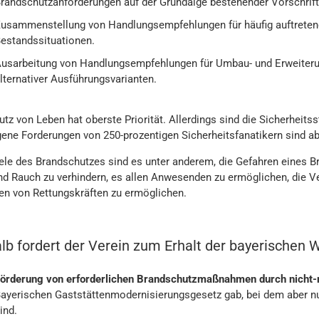
randschutzanforderungen auf der Grundalge bestehender Vorschrift
usammenstellung von Handlungsempfehlungen für häufig auftrete
estandssituationen.
usarbeitung von Handlungsempfehlungen für Umbau- und Erweiteru
lternativer Ausführungsvarianten.
tz von Leben hat oberste Priorität. Allerdings sind die Sicherheits
ene Forderungen von 250-prozentigen Sicherheitsfanatikern sind a
ele des Brandschutzes sind es unter anderem, die Gefahren eines 
nd Rauch zu verhindern, es allen Anwesenden zu ermöglichen, die 
fen von Rettungskräften zu ermöglichen.
lb fordert der Verein zum Erhalt der bayerischen W
örderung von erforderlichen Brandschutzmaßnahmen durch nicht-
ayerischen Gaststättenmodernisierungsgesetz gab, bei dem aber
ind.