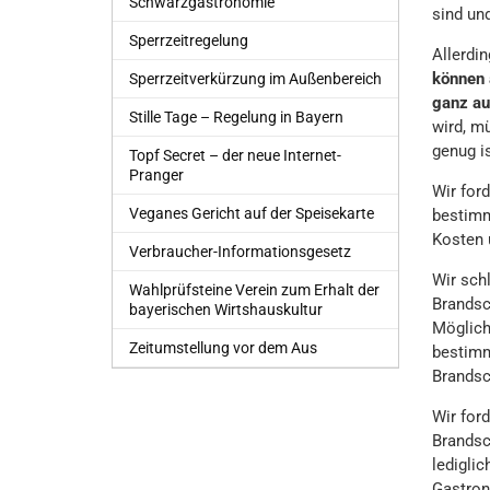
Schwarzgastronomie
sind un
Sperrzeitregelung
Allerdi
können 
Sperrzeitverkürzung im Außenbereich
ganz au
Stille Tage – Regelung in Bayern
wird, m
genug is
Topf Secret – der neue Internet-
Pranger
Wir for
Veganes Gericht auf der Speisekarte
bestimm
Kosten 
Verbraucher-Informationsgesetz
Wir sch
Wahlprüfsteine Verein zum Erhalt der
Brandsc
bayerischen Wirtshauskultur
Möglich
Zeitumstellung vor dem Aus
bestimm
Brandsc
Wir for
Brandsc
lediglic
Gastron