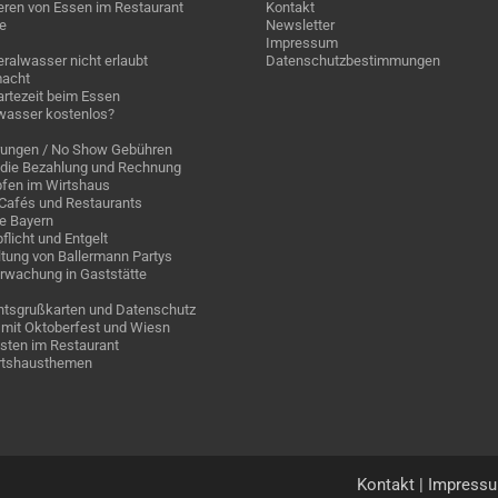
eren von Essen im Restaurant
Kontakt
e
Newsletter
Impressum
ralwasser nicht erlaubt
Datenschutzbestimmungen
acht
rtezeit beim Essen
wasser kostenlos?
rungen / No Show Gebühren
die Bezahlung und Rechnung
fen im Wirtshaus
n Cafés und Restaurants
ge Bayern
pflicht und Entgelt
tung von Ballermann Partys
rwachung in Gaststätte
tsgrußkarten und Datenschutz
mit Oktoberfest und Wiesn
sten im Restaurant
irtshausthemen
Kontakt
|
Impress