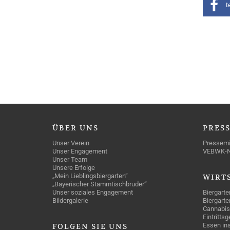
t
ÜBER
UNS
PRES
Unser Verein
Pressemi
Unser Engagement
VEBWK-
Unser Team
Unsere Erfolge
„Mein Lieblingsbiergarten“
WIRT
„Bayerischer Stammtischbruder“
Unser soziales Engagement
Biergarte
Bildergalerie
Biergarte
Cannabis
Eintritts
Essen ins
FOLGEN
SIE UNS