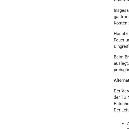
Insgesa
gastron
Kosten 
Hauptzi
Feuer u
Eingrei
Beim Br
auslegt
preisgü
Alternat
Der Ver
der TU 
Entsche
Der Leit
Z