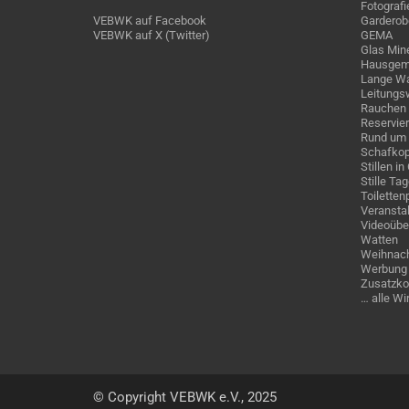
Fotografi
VEBWK auf Facebook
Garderob
VEBWK auf X (Twitter)
GEMA
Glas Mine
Hausgem
Lange Wa
Leitungs
Rauchen
Reservie
Rund um 
Schafkop
Stillen i
Stille Ta
Toiletten
Veranstal
Videoübe
Watten
Weihnach
Werbung 
Zusatzko
… alle W
© Copyright VEBWK e.V., 2025