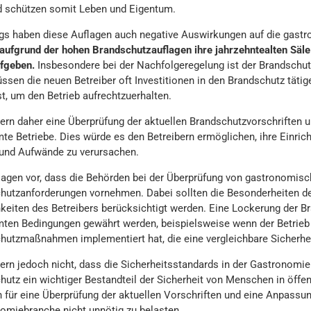
d schützen somit Leben und Eigentum.
ngs haben diese Auflagen auch negative Auswirkungen auf die gas
aufgrund der hohen Brandschutzauflagen ihre jahrzehntealten Säle
fgeben.
Insbesondere bei der Nachfolgeregelung ist der Brandschut
üssen die neuen Betreiber oft Investitionen in den Brandschutz täti
t, um den Betrieb aufrechtzuerhalten.
dern daher eine Überprüfung der aktuellen Brandschutzvorschriften 
te Betriebe. Dies würde es den Betreibern ermöglichen, ihre Einric
und Aufwände zu verursachen.
lagen vor, dass die Behörden bei der Überprüfung von gastronomisch
hutzanforderungen vornehmen. Dabei sollten die Besonderheiten des 
keiten des Betreibers berücksichtigt werden. Eine Lockerung der Br
ten Bedingungen gewährt werden, beispielsweise wenn der Betrieb 
hutzmaßnahmen implementiert hat, die eine vergleichbare Sicherhei
dern jedoch nicht, dass die Sicherheitsstandards in der Gastronomie
hutz ein wichtiger Bestandteil der Sicherheit von Menschen in öffe
h für eine Überprüfung der aktuellen Vorschriften und eine Anpassun
omiebranche nicht unnötig zu belasten.