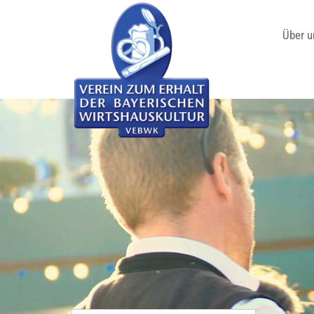
Über u