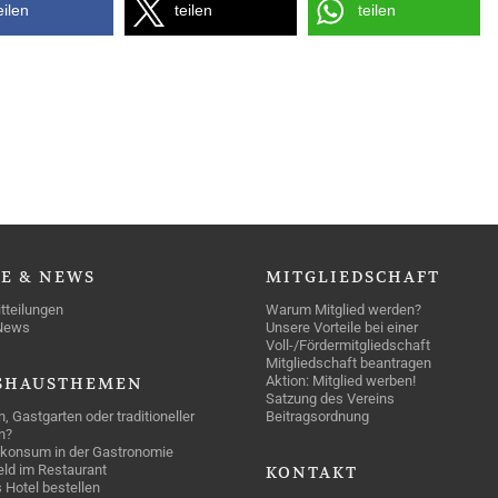
eilen
teilen
teilen
SE
& NEWS
MITGLIEDSCHAFT
tteilungen
Warum Mitglied werden?
News
Unsere Vorteile bei einer
Voll-/Fördermitgliedschaft
Mitgliedschaft beantragen
Aktion: Mitglied werben!
SHAUSTHEMEN
Satzung des Vereins
n, Gastgarten oder traditioneller
Beitragsordnung
n?
konsum in der Gastronomie
geld im Restaurant
KONTAKT
 Hotel bestellen