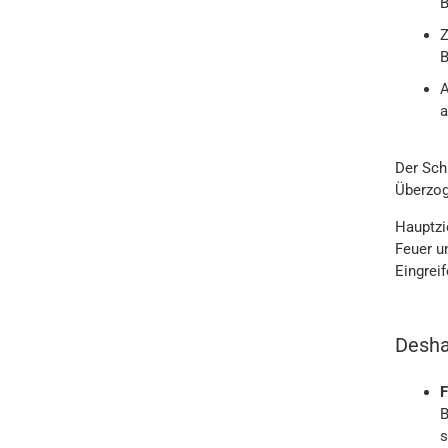
B
Z
B
A
a
Der Schu
Überzog
Hauptzi
Feuer u
Eingrei
Desha
F
B
s