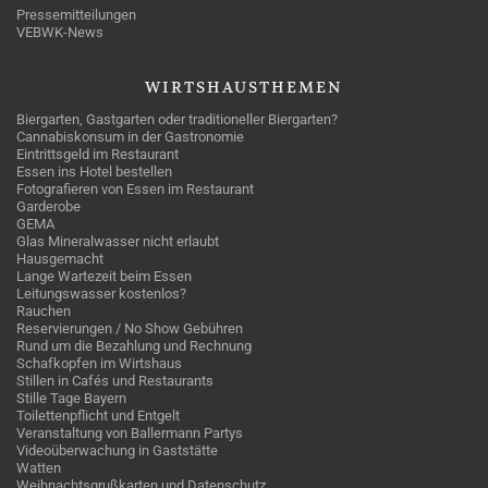
Pressemitteilungen
VEBWK-News
WIRTSHAUSTHEMEN
Biergarten, Gastgarten oder traditioneller Biergarten?
Cannabiskonsum in der Gastronomie
Eintrittsgeld im Restaurant
Essen ins Hotel bestellen
Fotografieren von Essen im Restaurant
Garderobe
GEMA
Glas Mineralwasser nicht erlaubt
Hausgemacht
Lange Wartezeit beim Essen
Leitungswasser kostenlos?
Rauchen
Reservierungen / No Show Gebühren
Rund um die Bezahlung und Rechnung
Schafkopfen im Wirtshaus
Stillen in Cafés und Restaurants
Stille Tage Bayern
Toilettenpflicht und Entgelt
Veranstaltung von Ballermann Partys
Videoüberwachung in Gaststätte
Watten
Weihnachtsgrußkarten und Datenschutz