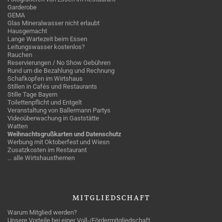
Garderobe
GEMA
Glas Mineralwasser nicht erlaubt
Hausgemacht
Lange Wartezeit beim Essen
Leitungswasser kostenlos?
Rauchen
Reservierungen / No Show Gebühren
Rund um die Bezahlung und Rechnung
Schafkopfen im Wirtshaus
Stillen in Cafés und Restaurants
Stille Tage Bayern
Toilettenpflicht und Entgelt
Veranstaltung von Ballermann Partys
Videoüberwachung in Gaststätte
Watten
Weihnachtsgrußkarten und Datenschutz
Werbung mit Oktoberfest und Wiesn
Zusatzkosten im Restaurant
… alle Wirtshausthemen
MITGLIEDSCHAFT
Warum Mitglied werden?
Unsere Vorteile bei einer Voll-/Fördermitgliedschaft