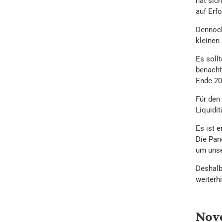
hat sic
auf Erf
Dennoch
kleinen
Es soll
benachte
Ende 20
Für den
Liquidi
Es ist 
Die Pand
um unse
Deshalb
weiterhi
Nove