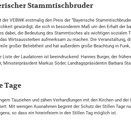
rischer Stammtischbruder
t der VEBWK erstmalig den Preis der “Bayerische Stammtischbruder” 
ichkeit gewürdigt, die sich in besonderem Maß um den Erhalt der ba
 es dabei, die Bedeutung des Stammtisches als wichtigen sozialen Tr
 das Wirtsaussterben aufmerksam zu machen. Die Veranstaltung, die w
weile großer Beliebtheit und hat außerdem große Beachtung in Funk,
e Liste der Laudatoren ist beeindruckend: Hannes Burger, der frühe
r, Ministerpräsident Markus Söder, Landtagspräsidentin Barbara S
le Tage
ngem Tauziehen und zähen Verhandlungen mit den Kirchen und der Po
isiert. Mit wenigen Ausnahmen beginnt der Schutz der Stillen Tage n
ens, so dass ein hineinfeiern in den Stillen Tag möglich ist.