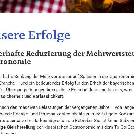
sere Erfolge
rhafte Reduzierung der Mehrwertsteue
tronomie
erhafte Senkung der Mehrwertsteuer auf Speisen in der Gastronomie 
Branche – und ein bedeutender Erfolg für den Erhalt der bayerische
eter Übergangslösungen bringt diese Entscheidung endlich das, was
ssicherheit und Verlässlichkeit
.
nach den massiven Belastungen der vergangenen Jahre – von lang
erende Energie- und Personalkosten bis hin zu rückläufigem Konsu
tsteuersatz ein starkes Signal an die Betriebe. Sie ist keine Subv
ige Gleichstellung
der klassischen Gastronomie mit dem To-Go-Gesc
ländern.