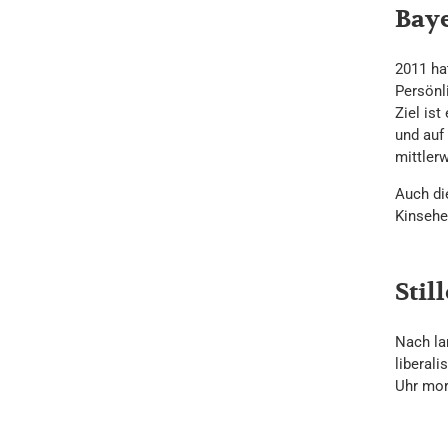
Baye
2011 ha
Persönl
Ziel ist
und auf
mittler
Auch di
Kinsehe
Stil
Nach la
liberal
Uhr morg