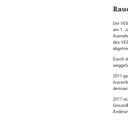
Rau
Der VEB
am 1. J
Ausnahm
des VEB
abgetre
Durch d
weggefa
2011 ga
Auswirk
demnach 
2017 wu
Gesundh
Änderun