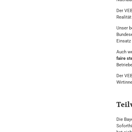
Der VEB
Realität
Unser b
Bundese
Einsatz
Auch we
faire s
Betrieb
Der VEB
Wirtinn
Teil
Die Bay
Soforth