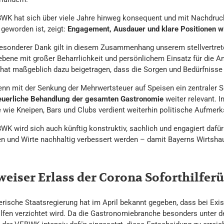
WK hat sich über viele Jahre hinweg konsequent und mit Nachdruck 
 geworden ist, zeigt:
Engagement, Ausdauer und klare Positionen w
esonderer Dank gilt in diesem Zusammenhang unserem stellvertre
bene mit großer Beharrlichkeit und persönlichem Einsatz für die A
 hat maßgeblich dazu beigetragen, dass die Sorgen und Bedürfnisse 
nn mit der Senkung der Mehrwertsteuer auf Speisen ein zentraler Sch
teuerliche Behandlung der gesamten Gastronomie
weiter relevant. 
e wie Kneipen, Bars und Clubs verdient weiterhin politische Aufmer
WK wird sich auch künftig konstruktiv, sachlich und engagiert dafü
en und Wirte nachhaltig verbessert werden – damit Bayerns Wirtshau
weiser Erlass der Corona Soforthilfe
erische Staatsregierung hat im April bekannt gegeben, dass bei Exi
ilfen verzichtet wird. Da die Gastronomiebranche besonders unter 