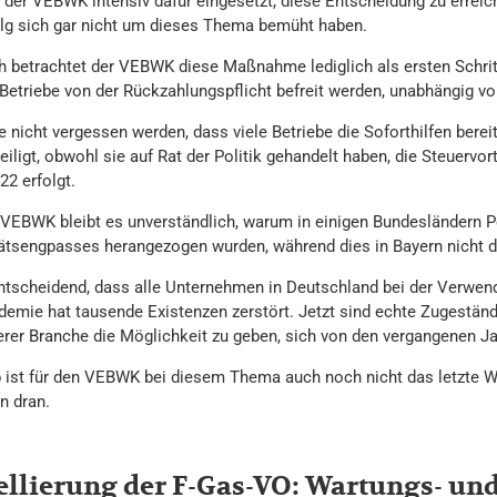
h der VEBWK intensiv dafür eingesetzt, diese Entscheidung zu erre
olg sich gar nicht um dieses Thema bemüht haben.
 betrachtet der VEBWK diese Maßnahme lediglich als ersten Schritt. 
 Betriebe von der Rückzahlungspflicht befreit werden, unabhängig vo
te nicht vergessen werden, dass viele Betriebe die Soforthilfen ber
iligt, obwohl sie auf Rat der Politik gehandelt haben, die Steuervo
22 erfolgt.
 VEBWK bleibt es unverständlich, warum in einigen Bundesländern 
tätsengpasses herangezogen wurden, während dies in Bayern nicht de
entscheidend, dass alle Unternehmen in Deutschland bei der Verwen
emie hat tausende Existenzen zerstört. Jetzt sind echte Zugeständni
rer Branche die Möglichkeit zu geben, sich von den vergangenen Ja
 ist für den VEBWK bei diesem Thema auch noch nicht das letzte 
n dran.
llierung der F-Gas-VO: Wartungs- und