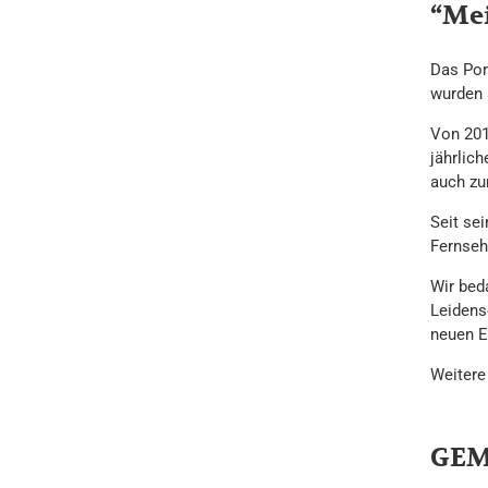
“Mei
Das Por
wurden 
Von 201
jährlich
auch zur
Seit se
Fernseh
Wir beda
Leidens
neuen Ei
Weitere
GE