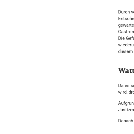
Durch v
Entsche
gewarte
Gastron
Die Gef
wiederu
diesem 
Watt
Da es s
wird, d
Aufgrun
Justizm
Danach 