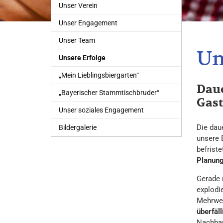
Unser Verein
Unser Engagement
Unser Team
Un
Unsere Erfolge
„Mein Lieblingsbiergarten“
Daue
„Bayerischer Stammtischbruder“
Gas
Unser soziales Engagement
Die dau
Bildergalerie
unsere 
befrist
Planung
Gerade 
explodi
Mehrwer
überfäll
Nachbar