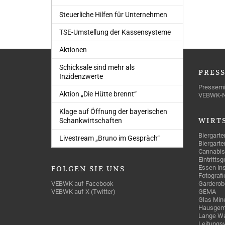
Steuerliche Hilfen für Unternehmen
TSE-Umstellung der Kassensysteme
Aktionen
Schicksale sind mehr als
ÜBER
UNS
PRES
Inzidenzwerte
Unser Verein
Pressemi
Aktion „Die Hütte brennt“
Unser Engagement
VEBWK-
Unser Team
Unsere Erfolge
Klage auf Öffnung der bayerischen
„Mein Lieblingsbiergarten“
WIRT
Schankwirtschaften
„Bayerischer Stammtischbruder“
Unser soziales Engagement
Biergarte
Livestream „Bruno im Gespräch“
Bildergalerie
Biergarte
Cannabis
Eintritts
Essen ins
FOLGEN
SIE UNS
Fotografi
VEBWK auf Facebook
Garderob
VEBWK auf X (Twitter)
GEMA
Glas Mine
Hausgem
Lange Wa
Leitungs