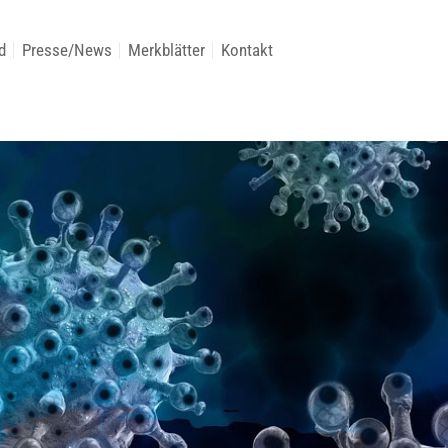
d
Presse/News
Merkblätter
Kontakt