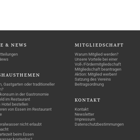
SE
& NEWS
MITGLIEDSCHAFT
tteilungen
Warum Mitglied werden?
News
Unsere Vorteile bei einer
Voll-/Fördermitgliedschaft
Mitgliedschaft beantragen
Aktion: Mitglied werben!
SHAUSTHEMEN
Satzung des Vereins
n, Gastgarten oder traditioneller
Beitragsordnung
n?
konsum in der Gastronomie
geld im Restaurant
KONTAKT
 Hotel bestellen
eren von Essen im Restaurant
Kontakt
e
Newsletter
Impressum
ralwasser nicht erlaubt
Datenschutzbestimmungen
acht
rtezeit beim Essen
wasser kostenlos?