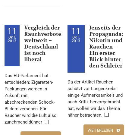
Vergleich der
Jenseits der
11
11
Rauchverbote
Propaganda:
OKT.
OKT.
weltweit –
Nikotin und
2013
2013
Deutschland
Rauchen –
ist noch
Ein erster
liberal
Blick hinter
den Schleier
Das EU-Parlament hat
Da der Artikel Rauchen
entschieden: Zigaretten-
schützt vor Lungenkrebs
Packungen werden in
einige Aufmerksamkeit und
Zukunft mit
auch Kritik hervorgebracht
abschreckenden Schock-
hat, wollen wir das Thema
Bildern versehen. Für
näher betrachten. […]
Raucher wird die Luft also
zunehmend dünner […]
WEITERLESEN