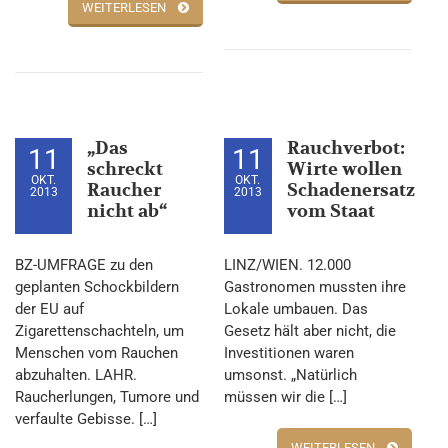
WEITERLESEN
„Das
Rauchverbot:
11
11
schreckt
Wirte wollen
OKT.
OKT.
Raucher
Schadenersatz
2013
2013
nicht ab“
vom Staat
BZ-UMFRAGE zu den
LINZ/WIEN. 12.000
geplanten Schockbildern
Gastronomen mussten ihre
der EU auf
Lokale umbauen. Das
Zigarettenschachteln, um
Gesetz hält aber nicht, die
Menschen vom Rauchen
Investitionen waren
abzuhalten. LAHR.
umsonst. „Natürlich
Raucherlungen, Tumore und
müssen wir die […]
verfaulte Gebisse. […]
WEITERLESEN