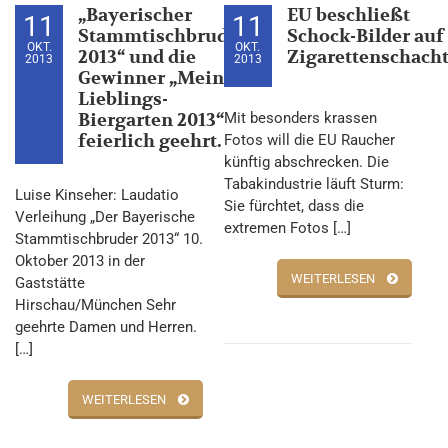
„Bayerischer
EU beschließt
11
11
Stammtischbruder
Schock-Bilder auf
OKT.
OKT.
2013“ und die
Zigarettenschach
2013
2013
Gewinner „Mein
Lieblings-
Biergarten 2013“
Mit besonders krassen
feierlich geehrt.
Fotos will die EU Raucher
künftig abschrecken. Die
Tabakindustrie läuft Sturm:
Luise Kinseher: Laudatio
Sie fürchtet, dass die
Verleihung „Der Bayerische
extremen Fotos […]
Stammtischbruder 2013“ 10.
Oktober 2013 in der
WEITERLESEN
Gaststätte
Hirschau/München Sehr
geehrte Damen und Herren.
[…]
WEITERLESEN