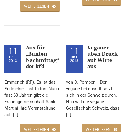
WEITERLESEN
Aus für
Veganer
11
11
„Bunten
üben Druck
OKT.
OKT.
Nachmittag“
auf Wirte
2013
2013
der kfd
aus
Emmerich (RP). Es ist das
von D. Pomper – Der
Ende einer Institution. Nach
vegane Lebensstil setzt
fast 60 Jahren gibt die
sich in der Schweiz durch.
Frauengemeinschaft Sankt
Nun will die vegane
Martini ihre Veranstaltung
Gesellschaft Schweiz, dass
auf. […]
[…]
WEITERLESEN
WEITERLESEN