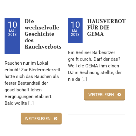
Die
HAUSVERBOT
10
10
wechselvolle
FÜR DIE
MAI
MAI
Geschichte
GEMA
2013
2013
des
Rauchverbots
Ein Berliner Barbesitzer
greift durch. Darf der das?
Rauchen nur im Lokal
Weil die GEMA ihm einen
erlaubt! Zur Biedermeierzeit
DJ in Rechnung stellte, der
hatte sich das Rauchen als
nie da […]
fester Bestandteil der
gesellschaftlichen
WEITERLESEN
Vergnügungen etabliert.
Bald wollte […]
WEITERLESEN