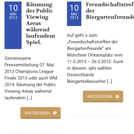
Räumung
Freundschaftstre
10
10
der Public
der
MAI
MAI
Viewing
Biergartenfreund
2013
2013
Areas
während
laufendem
Auf geht´s zum
Spiel.
„Freundschaftstreffen der
Biergartenfreunde“ am
Münchner Orleansplatz vom
Gemeinsame
11.5.2013 – 26.5.2013. Auch
Pressemitteilung 07. Mai
in diesem Jahr wählen
2013 Champions League
Deutschlands
Finale 2013 oder auch WM
Biergartenbesucher […]
2014: Räumung der Public
Viewing Areas während
WEITERLESEN
laufendem […]
WEITERLESEN