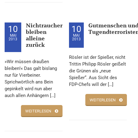
Nichtraucher
Gutmenschen un
10
10
bleiben
Tugendterroriste
MAI
MAI
alleine
2013
2013
zurück
Rösler ist der Spießer, nicht
»Wir müssen draußen
Trittin Philipp Rösler geißelt
bleiben!« Das galt bislang
die Grünen als „neue
nur für Vierbeiner.
Spießer“. Aus Sicht des
Sprichwörtlich ans Bein
FDP-Chefs will der […]
gepinkelt wird nun aber
auch allen Anhängern […]
WEITERLESEN
WEITERLESEN