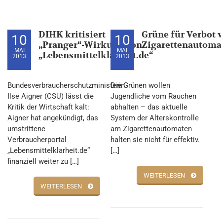
DIHK kritisiert
Grüne für Verbot 
10
10
„Pranger“-Wirkung von
Zigarettenautoma
MAI
MAI
„Lebensmittelklarheit.de“
2013
2013
Bundesverbraucherschutzministerin
Die Grünen wollen
Ilse Aigner (CSU) lässt die
Jugendliche vom Rauchen
Kritik der Wirtschaft kalt:
abhalten – das aktuelle
Aigner hat angekündigt, das
System der Alterskontrolle
umstrittene
am Zigarettenautomaten
Verbraucherportal
halten sie nicht für effektiv.
„Lebensmittelklarheit.de“
[…]
finanziell weiter zu […]
WEITERLESEN
WEITERLESEN