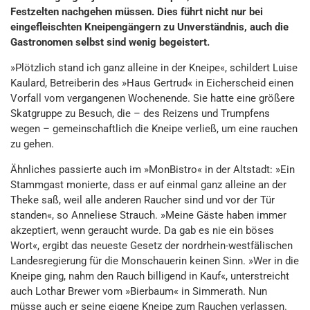
Festzelten nachgehen müssen. Dies führt nicht nur bei
eingefleischten Kneipengängern zu Unverständnis, auch die
Gastronomen selbst sind wenig begeistert.
»Plötzlich stand ich ganz alleine in der Kneipe«, schildert Luise
Kaulard, Betreiberin des »Haus Gertrud« in Eicherscheid einen
Vorfall vom vergangenen Wochenende. Sie hatte eine größere
Skatgruppe zu Besuch, die – des Reizens und Trumpfens
wegen – gemeinschaftlich die Kneipe verließ, um eine rauchen
zu gehen.
Ähnliches passierte auch im »MonBistro« in der Altstadt: »Ein
Stammgast monierte, dass er auf einmal ganz alleine an der
Theke saß, weil alle anderen Raucher sind und vor der Tür
standen«, so Anneliese Strauch. »Meine Gäste haben immer
akzeptiert, wenn geraucht wurde. Da gab es nie ein böses
Wort«, ergibt das neueste Gesetz der nordrhein-westfälischen
Landesregierung für die Monschauerin keinen Sinn. »Wer in die
Kneipe ging, nahm den Rauch billigend in Kauf«, unterstreicht
auch Lothar Brewer vom »Bierbaum« in Simmerath. Nun
müsse auch er seine eigene Kneipe zum Rauchen verlassen.