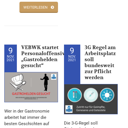
WEITERLESEN
VEBWK startet
3G Regel am
9
9
Personaloffensive
Arbeitsplatz
NOV.
NOV.
„Gastrohelden
soll
2021
2021
gesucht“
bundesweit
zur Pflicht
werden
Wer in der Gastronomie
arbeitet hat immer die
Die 3-G-Regel soll
besten Geschichten auf