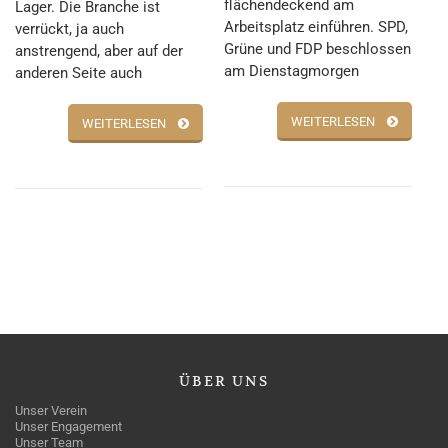
flächendeckend am
Lager. Die Branche ist
Arbeitsplatz einführen. SPD,
verrückt, ja auch
Grüne und FDP beschlossen
anstrengend, aber auf der
am Dienstagmorgen
anderen Seite auch
WEITERLESEN
WEITERLESEN
ÜBER
UNS
Unser Verein
Unser Engagement
Unser Team