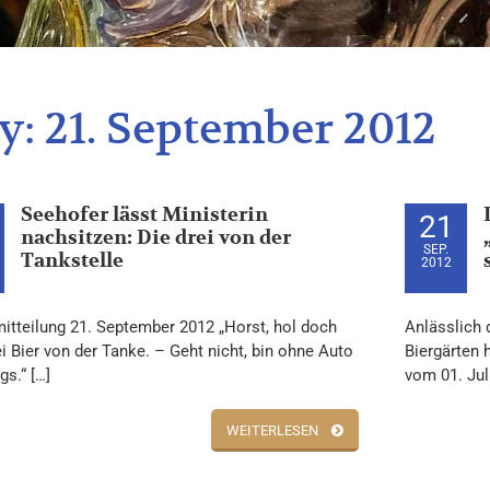
y:
21. September 2012
Seehofer lässt Ministerin
21
nachsitzen: Die drei von der
SEP.
Tankstelle
2012
itteilung 21. September 2012 „Horst, hol doch
Anlässlich 
i Bier von der Tanke. – Geht nicht, bin ohne Auto
Biergärten 
s.“ […]
vom 01. Jul
WEITERLESEN