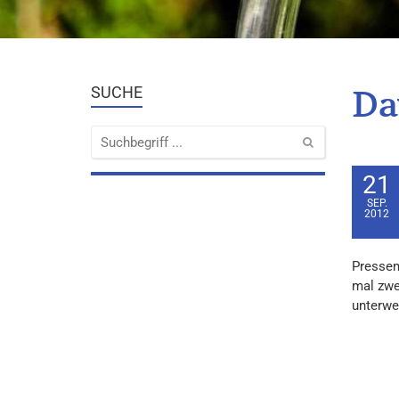
Da
SUCHE
21
SEP.
2012
Pressem
mal zwe
unterweg