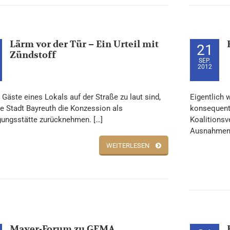
Lärm vor der Tür – Ein Urteil mit
21
Zündstoff
SEP.
2012
 Gäste eines Lokals auf der Straße zu laut sind,
Eigentlich 
e Stadt Bayreuth die Konzession als
konsequent
ungsstätte zurücknehmen. […]
Koalitionsv
Ausnahmen.
WEITERLESEN
Mayer-Forum zu GEMA