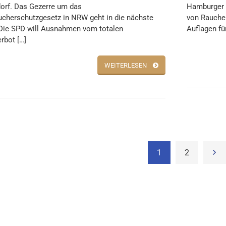
orf. Das Gezerre um das
Hamburger S
ucherschutzgesetz in NRW geht in die nächste
von Rauche
Die SPD will Ausnahmen vom totalen
Auflagen fü
rbot […]
WEITERLESEN
1
2