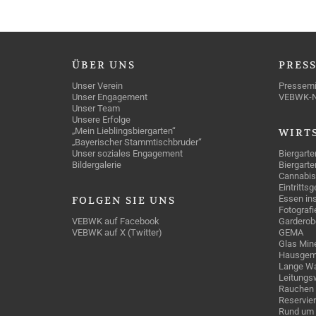
ÜBER
UNS
PRES
Unser Verein
Pressemi
Unser Engagement
VEBWK-
Unser Team
Unsere Erfolge
„Mein Lieblingsbiergarten“
WIRT
„Bayerischer Stammtischbruder“
Unser soziales Engagement
Biergarte
Bildergalerie
Biergarte
Cannabis
Eintritts
Essen ins
FOLGEN
SIE UNS
Fotografi
VEBWK auf Facebook
Garderob
VEBWK auf X (Twitter)
GEMA
Glas Mine
Hausgem
Lange Wa
Leitungs
Rauchen
Reservie
Rund um 