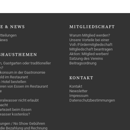
SE
& NEWS
MITGLIEDSCHAFT
tteilungen
Warum Mitglied werden?
News
Unsere Vorteile bei einer
Voll-/Fördermitgliedschaft
Mitgliedschaft beantragen
Aktion: Mitglied werben!
SHAUSTHEMEN
Satzung des Vereins
n, Gastgarten oder traditioneller
Beitragsordnung
n?
konsum in der Gastronomie
geld im Restaurant
KONTAKT
 Hotel bestellen
eren von Essen im Restaurant
Kontakt
e
Newsletter
Impressum
ralwasser nicht erlaubt
Datenschutzbestimmungen
acht
rtezeit beim Essen
wasser kostenlos?
rungen / No Show Gebühren
die Bezahlung und Rechnung