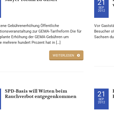
21
SEP.
2012
tene Gebührenerhöhung Öffentliche
Vor Gaststä
tionsveranstaltung zur GEMA-Tarifreform Die für
Besucher of
plante Erhöhung der GEMA-Gebühren um
Sachsen dur
e mehrere hundert Prozent hat in […]
WEITERLESEN
SPD-Basis will Wirten beim
21
Rauchverbot entgegenkommen
SEP.
2012