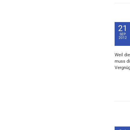
21
SEP.
2012
Weil die
muss di
Vergnüg