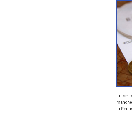
Immer w
manche 
in Rechn