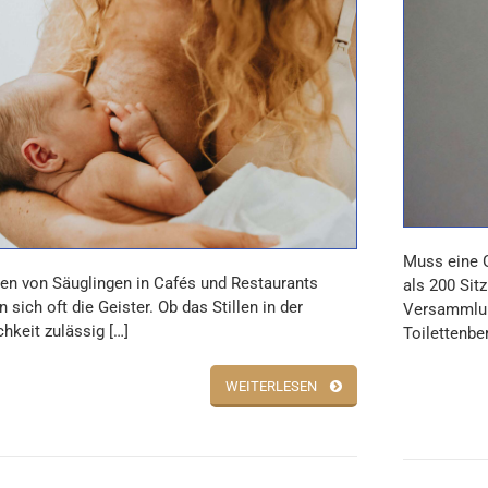
Muss eine G
len von Säuglingen in Cafés und Restaurants
als 200 Sit
 sich oft die Geister. Ob das Stillen in der
Versammlun
chkeit zulässig […]
Toilettenber
WEITERLESEN