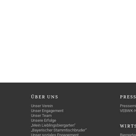
ÜBER
UNS
PRES
Unser Verein
Pressemi
Unser Engagement
VEBWK-
Unser Team
Unsere Erfolge
„Mein Lieblingsbiergarten“
WIRT
„Bayerischer Stammtischbruder“
Unser soziales Engagement
Biergarte