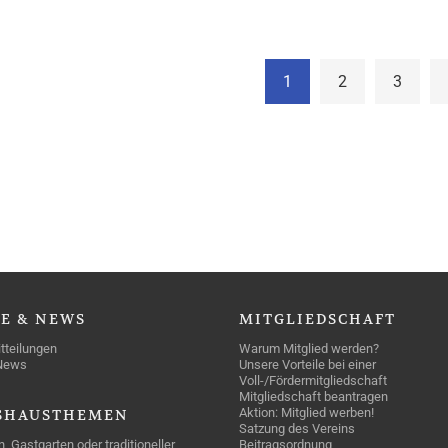
1
2
3
SE
& NEWS
MITGLIEDSCHAFT
tteilungen
Warum Mitglied werden?
News
Unsere Vorteile bei einer
Voll-/Fördermitgliedschaft
Mitgliedschaft beantragen
Aktion: Mitglied werben!
SHAUSTHEMEN
Satzung des Vereins
n, Gastgarten oder traditioneller
Beitragsordnung