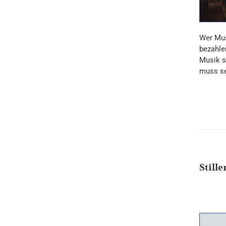
Wer Mus
bezahle
Musik sp
muss se
Stille