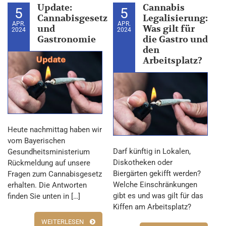
Update:
Cannabis
5
5
Cannabisgesetz
Legalisierung:
APR.
APR.
und
Was gilt für
2024
2024
Gastronomie
die Gastro und
den
Arbeitsplatz?
Heute nachmittag haben wir
vom Bayerischen
Darf künftig in Lokalen,
Gesundheitsministerium
Diskotheken oder
Rückmeldung auf unsere
Biergärten gekifft werden?
Fragen zum Cannabisgesetz
Welche Einschränkungen
erhalten. Die Antworten
gibt es und was gilt für das
finden Sie unten in […]
Kiffen am Arbeitsplatz?
WEITERLESEN