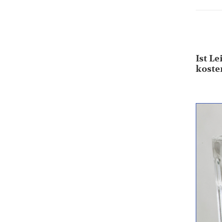
Ist L
koste