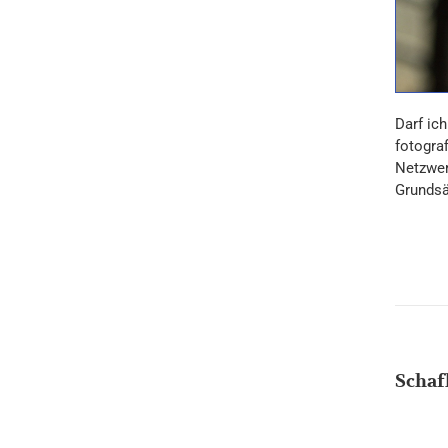
Darf ic
fotogra
Netzwer
Grundsät
Schaf