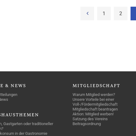
1
2
SE
& NEWS
MITGLIEDSCHAFT
tteilungen
Warum Mitglied werden?
News
Unsere Vorteile bei einer
Voll-/Fördermitgliedschaft
Mitgliedschaft beantragen
Aktion: Mitglied werben!
SHAUSTHEMEN
Satzung des Vereins
n, Gastgarten oder traditioneller
Beitragsordnung
n?
konsum in der Gastronomie