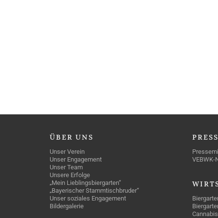
ÜBER
UNS
PRES
Unser Verein
Pressemi
Unser Engagement
VEBWK-
Unser Team
Unsere Erfolge
„Mein Lieblingsbiergarten“
WIRT
„Bayerischer Stammtischbruder“
Unser soziales Engagement
Biergarte
Bildergalerie
Biergarte
Cannabis