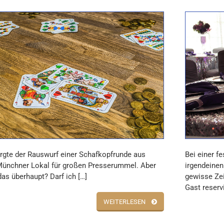
rgte der Rauswurf einer Schafkopfrunde aus
Bei einer f
ünchner Lokal für großen Presserummel. Aber
irgendeinen
das überhaupt? Darf ich […]
gewisse Zei
Gast reserv
WEITERLESEN