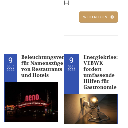
[…]
WEITERLESEN
Beleuchtungsverbot
Energiekrise:
9
9
für Namenszüge
VEBWK
SEP.
SEP.
von Restaurants
fordert
2022
2022
und Hotels
umfassende
Hilfen für
Gastronomie