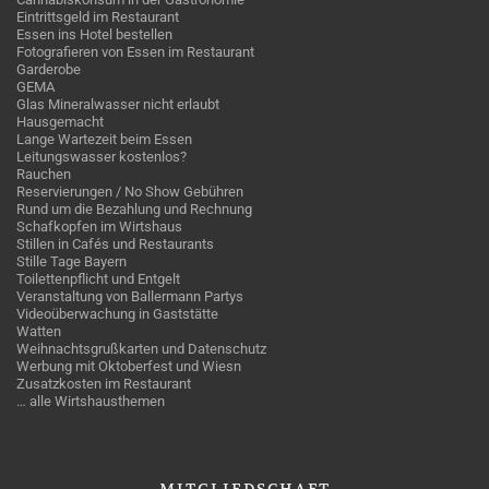
Eintrittsgeld im Restaurant
Essen ins Hotel bestellen
Fotografieren von Essen im Restaurant
Garderobe
GEMA
Glas Mineralwasser nicht erlaubt
Hausgemacht
Lange Wartezeit beim Essen
Leitungswasser kostenlos?
Rauchen
Reservierungen / No Show Gebühren
Rund um die Bezahlung und Rechnung
Schafkopfen im Wirtshaus
Stillen in Cafés und Restaurants
Stille Tage Bayern
Toilettenpflicht und Entgelt
Veranstaltung von Ballermann Partys
Videoüberwachung in Gaststätte
Watten
Weihnachtsgrußkarten und Datenschutz
Werbung mit Oktoberfest und Wiesn
Zusatzkosten im Restaurant
… alle Wirtshausthemen
MITGLIEDSCHAFT