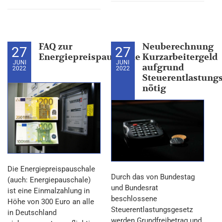
FAQ zur
Neuberechnung
27
27
Energiepreispauschale
Kurzarbeitergeld
JUNI
JUNI
aufgrund
2022
2022
Steuerentlastung
nötig
Die Energiepreispauschale
Durch das von Bundestag
(auch: Energiepauschale)
und Bundesrat
ist eine Einmalzahlung in
beschlossene
Höhe von 300 Euro an alle
Steuerentlastungsgesetz
in Deutschland
werden Grundfreibetrag und