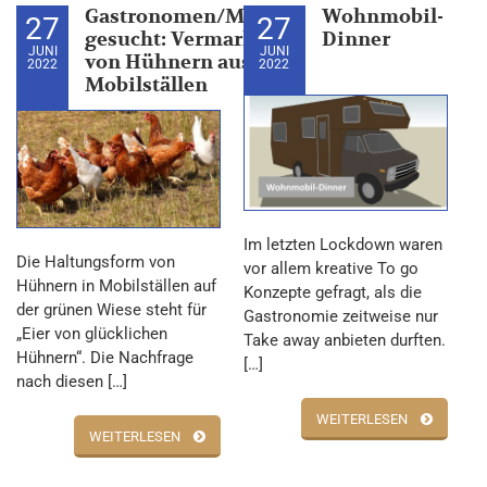
Gastronomen/Metzger
Wohnmobil-
27
27
gesucht: Vermarktung
Dinner
JUNI
JUNI
von Hühnern aus den
2022
2022
Mobilställen
Im letzten Lockdown waren
Die Haltungsform von
vor allem kreative To go
Hühnern in Mobilställen auf
Konzepte gefragt, als die
der grünen Wiese steht für
Gastronomie zeitweise nur
„Eier von glücklichen
Take away anbieten durften.
Hühnern“. Die Nachfrage
[…]
nach diesen […]
WEITERLESEN
WEITERLESEN