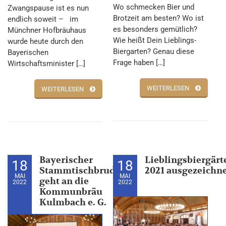
Wo schmecken Bier und
Zwangspause ist es nun
Brotzeit am besten? Wo ist
endlich soweit – im
es besonders gemütlich?
Münchner Hofbräuhaus
Wie heißt Dein Lieblings-
wurde heute durch den
Biergarten? Genau diese
Bayerischen
Frage haben […]
Wirtschaftsminister […]
WEITERLESEN
WEITERLESEN
Bayerischer
Lieblingsbiergärt
18
18
Stammtischbruder
2021 ausgezeichn
MAI
MAI
geht an die
2022
2022
Kommunbräu
Kulmbach e. G.