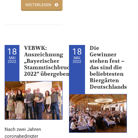
WEITERLESEN
VEBWK:
Die
18
18
Auszeichnung
Gewinner
MAI
MAI
„Bayerischer
stehen fest –
2022
2022
Stammtischbruder
das sind die
2022“ übergeben!
beliebtesten
Biergärten
Deutschlands
Nach zwei Jahren
coronabedingter