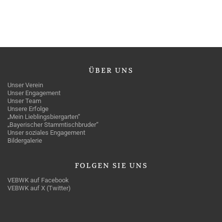
ÜBER
UNS
Unser Verein
Unser Engagement
Unser Team
Unsere Erfolge
„Mein Lieblingsbiergarten“
„Bayerischer Stammtischbruder“
Unser soziales Engagement
Bildergalerie
FOLGEN
SIE UNS
VEBWK auf Facebook
VEBWK auf X (Twitter)