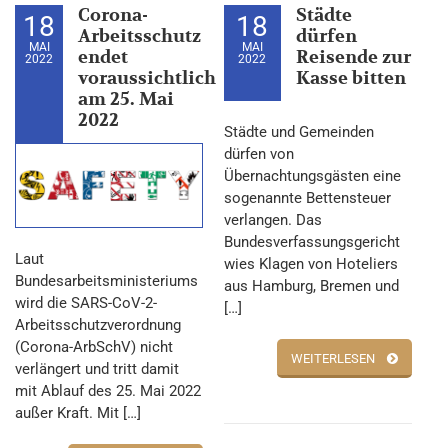
Corona-
Städte
18
18
Arbeitsschutz
dürfen
MAI
MAI
endet
Reisende zur
2022
2022
voraussichtlich
Kasse bitten
am 25. Mai
2022
Städte und Gemeinden
dürfen von
Übernachtungsgästen eine
sogenannte Bettensteuer
verlangen. Das
Bundesverfassungsgericht
Laut
wies Klagen von Hoteliers
Bundesarbeitsministeriums
aus Hamburg, Bremen und
wird die SARS-CoV-2-
[…]
Arbeitsschutzverordnung
(Corona-ArbSchV) nicht
WEITERLESEN
verlängert und tritt damit
mit Ablauf des 25. Mai 2022
außer Kraft. Mit […]