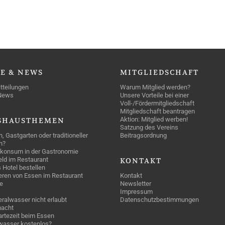
SE
& NEWS
MITGLIEDSCHAFT
tteilungen
Warum Mitglied werden?
News
Unsere Vorteile bei einer
Voll-/Fördermitgliedschaft
Mitgliedschaft beantragen
Aktion: Mitglied werben!
SHAUSTHEMEN
Satzung des Vereins
n, Gastgarten oder traditioneller
Beitragsordnung
n?
konsum in der Gastronomie
geld im Restaurant
KONTAKT
 Hotel bestellen
eren von Essen im Restaurant
Kontakt
e
Newsletter
Impressum
ralwasser nicht erlaubt
Datenschutzbestimmungen
acht
rtezeit beim Essen
wasser kostenlos?