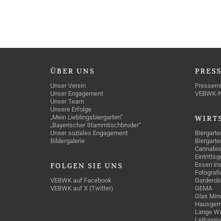
ÜBER
UNS
PRES
Unser Verein
Pressemi
Unser Engagement
VEBWK-
Unser Team
Unsere Erfolge
„Mein Lieblingsbiergarten“
WIRT
„Bayerischer Stammtischbruder“
Unser soziales Engagement
Biergarte
Bildergalerie
Biergarte
Cannabis
Eintritts
Essen ins
FOLGEN
SIE UNS
Fotografi
VEBWK auf Facebook
Garderob
VEBWK auf X (Twitter)
GEMA
Glas Mine
Hausgem
Lange Wa
Leitungs