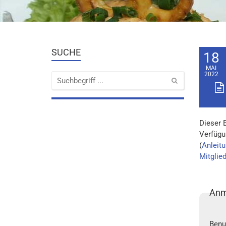
SUCHE
18
MAI
2022
Dieser 
Verfügu
(
Anleitu
Mitglie
Anm
Benu