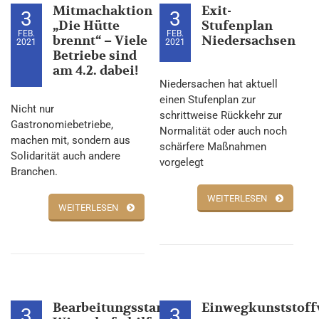
Mitmachaktion
Exit-
3
3
„Die Hütte
Stufenplan
FEB.
FEB.
brennt“ – Viele
Niedersachsen
2021
2021
Betriebe sind
am 4.2. dabei!
Niedersachen hat aktuell
einen Stufenplan zur
Nicht nur
schrittweise Rückkehr zur
Gastronomiebetriebe,
Normalität oder auch noch
machen mit, sondern aus
schärfere Maßnahmen
Solidarität auch andere
vorgelegt
Branchen.
WEITERLESEN
WEITERLESEN
Bearbeitungsstand
Einwegkunststoff
3
3