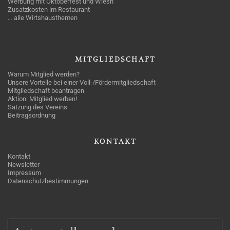
Werbung mit Oktoberfest und Wiesn
Zusatzkosten im Restaurant
… alle Wirtshausthemen
MITGLIEDSCHAFT
Warum Mitglied werden?
Unsere Vorteile bei einer Voll-/Fördermitgliedschaft
Mitgliedschaft beantragen
Aktion: Mitglied werben!
Satzung des Vereins
Beitragsordnung
KONTAKT
Kontakt
Newsletter
Impressum
Datenschutzbestimmungen
MITGLIEDSCHAFT