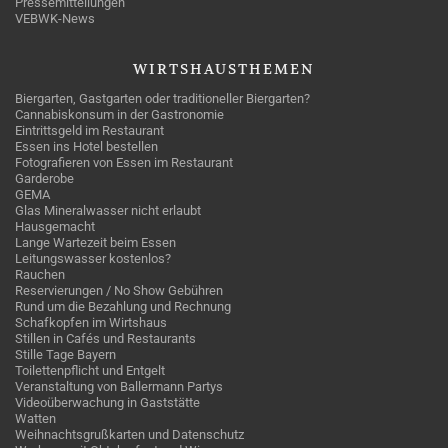
Pressemitteilungen
VEBWK-News
WIRTSHAUSTHEMEN
Biergarten, Gastgarten oder traditioneller Biergarten?
Cannabiskonsum in der Gastronomie
Eintrittsgeld im Restaurant
Essen ins Hotel bestellen
Fotografieren von Essen im Restaurant
Garderobe
GEMA
Glas Mineralwasser nicht erlaubt
Hausgemacht
Lange Wartezeit beim Essen
Leitungswasser kostenlos?
Rauchen
Reservierungen / No Show Gebühren
Rund um die Bezahlung und Rechnung
Schafkopfen im Wirtshaus
Stillen in Cafés und Restaurants
Stille Tage Bayern
Toilettenpflicht und Entgelt
Veranstaltung von Ballermann Partys
Videoüberwachung in Gaststätte
Watten
Weihnachtsgrußkarten und Datenschutz