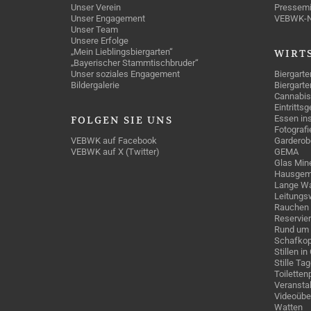
Unser Verein
Pressemi
Unser Engagement
VEBWK-
Unser Team
Unsere Erfolge
„Mein Lieblingsbiergarten“
WIRT
„Bayerischer Stammtischbruder“
Unser soziales Engagement
Biergarte
Bildergalerie
Biergarte
Cannabis
Eintritts
Essen ins
FOLGEN
SIE UNS
Fotografi
VEBWK auf Facebook
Garderob
VEBWK auf X (Twitter)
GEMA
Glas Mine
Hausgem
Lange Wa
Leitungs
Rauchen
Reservie
Rund um 
Schafkop
Stillen i
Stille Ta
Toiletten
Veranstal
Videoübe
Watten