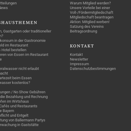
tteilungen
Warum Mitglied werden?
News
Unsere Vorteile bei einer
Voll-/Fördermitgliedschaft
Mitgliedschaft beantragen
Aktion: Mitglied werben!
SHAUSTHEMEN
Satzung des Vereins
n, Gastgarten oder traditioneller
Beitragsordnung
n?
konsum in der Gastronomie
geld im Restaurant
KONTAKT
 Hotel bestellen
eren von Essen im Restaurant
Kontakt
e
Newsletter
Impressum
ralwasser nicht erlaubt
Datenschutzbestimmungen
acht
rtezeit beim Essen
wasser kostenlos?
rungen / No Show Gebühren
die Bezahlung und Rechnung
fen im Wirtshaus
n Cafés und Restaurants
ge Bayern
pflicht und Entgelt
tung von Ballermann Partys
rwachung in Gaststätte