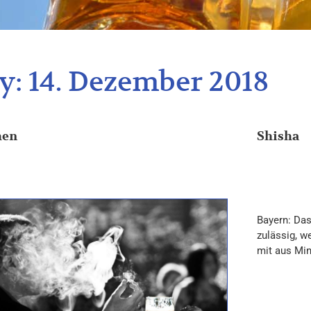
y:
14. Dezember 2018
hen
Shisha
Bayern: Das
zulässig, w
mit aus Min