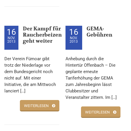
Der Kampf für
GEMA-
16
16
Raucherbeizen
Gebühren
NOV.
NOV.
geht weiter
2013
2013
Der Verein Fümoar gibt
Anhebung durch die
trotz der Niederlage vor
Hintertür Offenbach – Die
dem Bundesgericht noch
geplante erneute
nicht auf. Mit einer
Tariferhöhung der GEMA
Initiative, die am Mittwoch
zum Jahresbeginn lässt
lanciert […]
Clubbesitzer und
Veranstalter zittern. Im […]
WEITERLESEN
WEITERLESEN