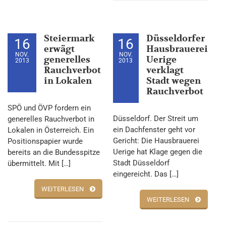
Steiermark
Düsseldorfer
16
16
erwägt
Hausbrauerei
NOV.
NOV.
generelles
Uerige
2013
2013
Rauchverbot
verklagt
in Lokalen
Stadt wegen
Rauchverbot
SPÖ und ÖVP fordern ein
Düsseldorf. Der Streit um
generelles Rauchverbot in
ein Dachfenster geht vor
Lokalen in Österreich. Ein
Gericht: Die Hausbrauerei
Positionspapier wurde
Uerige hat Klage gegen die
bereits an die Bundesspitze
Stadt Düsseldorf
übermittelt. Mit […]
eingereicht. Das […]
WEITERLESEN
WEITERLESEN