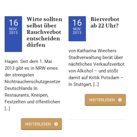
Wirte sollten
Bierverbot
16
16
selbst über
ab 22 Uhr?
NOV.
NOV.
Rauchverbot
2013
2013
entscheiden
dürfen
von Katharina Wiechers
Stadtverwaltung berät über
Hagen. Seit dem 1. Mai
nächtliches Verkaufsverbot
2013 gibt es in NRW eines
von Alkohol – und stößt
der strengsten
damit auf Kritik Potsdam –
Nichtraucherschutzgesetze
In Stuttgart, […]
Deutschlands.In
Restaurants, Kneipen,
WEITERLESEN
Festzelten und öffentlichen
[…]
WEITERLESEN