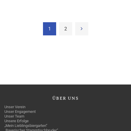
1
2
ÜBER
UNS
Unser Verein
Unser Engagement
Unser Team
Unsere Erfolge
„Mein Lieblingsbiergarten“
„Bayerischer Stammtischbruder“