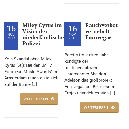
Miley Cyrus im
Rauchverbot
16
16
Visier der
vernebelt
NOV.
NOV.
niederländischen
Eurovegas
2013
2013
Polizei
Bereits im letzten Jahr
Kein Skandal ohne Miley
kündigte der
Cyrus (20): Bei den „MTV
millionenschwere
European Music Awards“ in
Unternehmer Sheldon
Amsterdam rauchte sie sich
Adelson das großprojekt
auf der Bühne […]
Eurovegas an. Bei diesem
Projekt handelt es sich […]
WEITERLESEN
WEITERLESEN