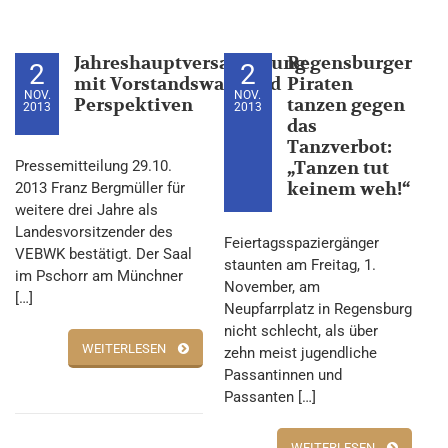
Jahreshauptversammlung
Regensburger
2
2
mit Vorstandswahl und
Piraten
NOV.
NOV.
Perspektiven
tanzen gegen
2013
2013
das
Tanzverbot:
Pressemitteilung 29.10.
„Tanzen tut
keinem weh!“
2013 Franz Bergmüller für
weitere drei Jahre als
Landesvorsitzender des
Feiertagsspaziergänger
VEBWK bestätigt. Der Saal
staunten am Freitag, 1.
im Pschorr am Münchner
November, am
[…]
Neupfarrplatz in Regensburg
nicht schlecht, als über
WEITERLESEN
zehn meist jugendliche
Passantinnen und
Passanten […]
WEITERLESEN