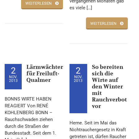
vergangenen Monaten gab
WEITERLESEN
es viele […]
WEITERLESEN
Lärmwächter
So bereiten
2
2
für Freiluft-
sich die
NOV.
NOV.
Qualmer
Wirte auf
2013
2013
den Winter
mit
BONNS WIRTE HABEN
Rauchverbot
vor
REAGIERT Von RENÉ
KOHLENBERG BONN –
Rauchschwaden ziehen
Herne. Seit im Mai das
durch die Straßen der
Nichtrauchergesetz in Kraft
Bundesstadt. Seit dem 1.
getreten ist, dürfen Raucher