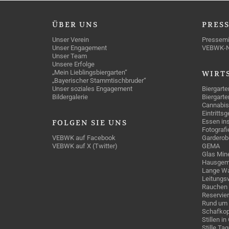
ÜBER
UNS
PRES
Unser Verein
Pressemi
Unser Engagement
VEBWK-
Unser Team
Unsere Erfolge
„Mein Lieblingsbiergarten“
WIRT
„Bayerischer Stammtischbruder“
Unser soziales Engagement
Biergarte
Bildergalerie
Biergarte
Cannabis
Eintritts
Essen ins
FOLGEN
SIE UNS
Fotografi
VEBWK auf Facebook
Garderob
VEBWK auf X (Twitter)
GEMA
Glas Mine
Hausgem
Lange Wa
Leitungs
Rauchen
Reservie
Rund um 
Schafkop
Stillen i
Stille Ta