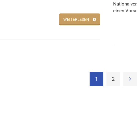
Nationalve
einen Vorsc
WEITERLESEN
1
2