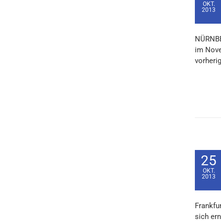
OKT.
2013
NÜRNBER
im Nove
vorherig
25
OKT.
2013
Frankfur
sich ern