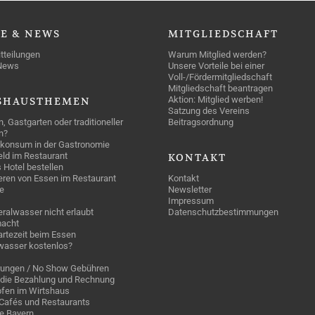
SE
& NEWS
MITGLIEDSCHAFT
tteilungen
Warum Mitglied werden?
News
Unsere Vorteile bei einer
Voll-/Fördermitgliedschaft
Mitgliedschaft beantragen
Aktion: Mitglied werben!
SHAUSTHEMEN
Satzung des Vereins
n, Gastgarten oder traditioneller
Beitragsordnung
n?
konsum in der Gastronomie
geld im Restaurant
KONTAKT
 Hotel bestellen
eren von Essen im Restaurant
Kontakt
e
Newsletter
Impressum
ralwasser nicht erlaubt
Datenschutzbestimmungen
acht
rtezeit beim Essen
wasser kostenlos?
rungen / No Show Gebühren
die Bezahlung und Rechnung
fen im Wirtshaus
n Cafés und Restaurants
ge Bayern