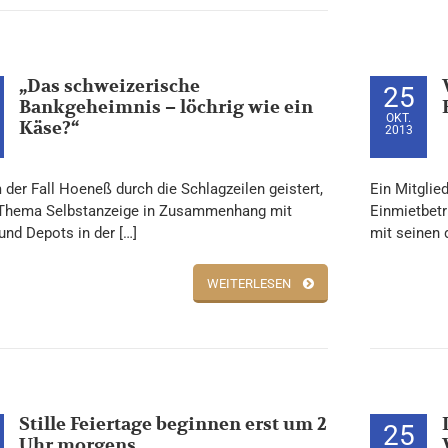
„Das schweizerische
25
Bankgeheimnis – löchrig wie ein
OKT.
Käse?“
2013
 der Fall Hoeneß durch die Schlagzeilen geistert,
Ein Mitglie
 Thema Selbstanzeige in Zusammenhang mit
Einmietbetr
und Depots in der […]
mit seinen d
WEITERLESEN
Stille Feiertage beginnen erst um 2
25
Uhr morgens