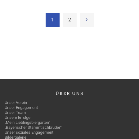
1
2
ÜBER
UNS
Unser Verein
Unser Engagement
Unser Team
Unsere Erfolge
„Mein Lieblingsbiergarten“
„Bayerischer Stammtischbruder“
Unser soziales Engagement
Bildergalerie