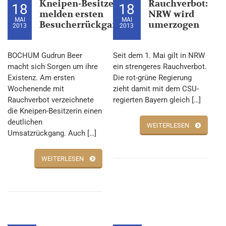
Kneipen-Besitzer
Rauchverbot:
18
18
melden ersten
NRW wird
MAI
MAI
Besucherrückgang
umerzogen
2013
2013
BOCHUM Gudrun Beer
Seit dem 1. Mai gilt in NRW
macht sich Sorgen um ihre
ein strengeres Rauchverbot.
Existenz. Am ersten
Die rot-grüne Regierung
Wochenende mit
zieht damit mit dem CSU-
Rauchverbot verzeichnete
regierten Bayern gleich […]
die Kneipen-Besitzerin einen
deutlichen
WEITERLESEN
Umsatzrückgang. Auch […]
WEITERLESEN