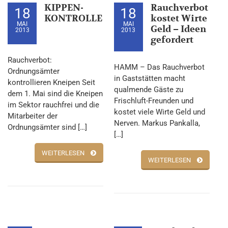
KIPPEN-
Rauchverbot
18
18
KONTROLLE
kostet Wirte
MAI
MAI
Geld – Ideen
2013
2013
gefordert
Rauchverbot:
HAMM – Das Rauchverbot
Ordnungsämter
in Gaststätten macht
kontrollieren Kneipen Seit
qualmende Gäste zu
dem 1. Mai sind die Kneipen
Frischluft-Freunden und
im Sektor rauchfrei und die
kostet viele Wirte Geld und
Mitarbeiter der
Nerven. Markus Pankalla,
Ordnungsämter sind […]
[…]
WEITERLESEN
WEITERLESEN