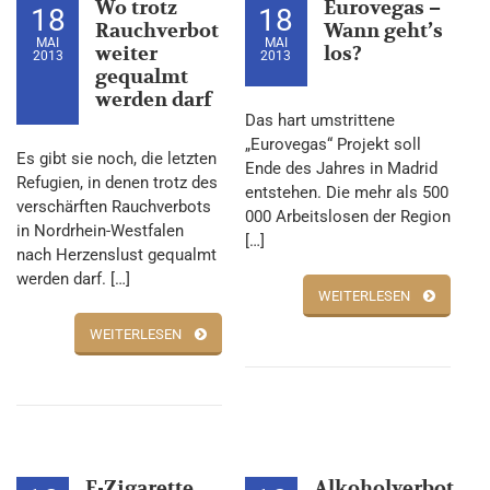
Wo trotz
Eurovegas –
18
18
Rauchverbot
Wann geht’s
MAI
MAI
weiter
los?
2013
2013
gequalmt
werden darf
Das hart umstrittene
„Eurovegas“ Projekt soll
Es gibt sie noch, die letzten
Ende des Jahres in Madrid
Refugien, in denen trotz des
entstehen. Die mehr als 500
verschärften Rauchverbots
000 Arbeitslosen der Region
in Nordrhein-Westfalen
[…]
nach Herzenslust gequalmt
werden darf. […]
WEITERLESEN
WEITERLESEN
E-Zigarette
Alkoholverbot