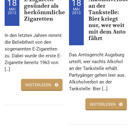
18
18
gesünder als
an der
MAI
MAI
herkömmliche
Tankstelle:
2013
2013
Zigaretten
Bier kriegt
nur, wer weit
mit dem Auto
In den letzten Jahren nimmt
fährt
die Beliebtheit von den
sogenannten E-Zigaretten
Das Amtsgericht Augsburg
zu. Dabei wurde die erste E-
urteilt, wer nachts Alkohol
Zigarette bereits 1963 von
an der Tankstelle erhält.
[…]
Partygänger gehen leer aus.
Alkoholverbot an der
WEITERLESEN
Tankstelle: Bier […]
WEITERLESEN