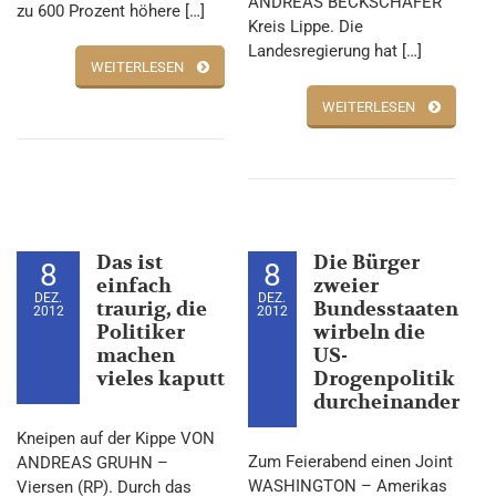
ANDREAS BECKSCHÄFER
zu 600 Prozent höhere […]
Kreis Lippe. Die
Landesregierung hat […]
WEITERLESEN
WEITERLESEN
Das ist
Die Bürger
8
8
einfach
zweier
DEZ.
DEZ.
traurig, die
Bundesstaaten
2012
2012
Politiker
wirbeln die
machen
US-
vieles kaputt
Drogenpolitik
durcheinander
Kneipen auf der Kippe VON
Zum Feierabend einen Joint
ANDREAS GRUHN –
WASHINGTON – Amerikas
Viersen (RP). Durch das