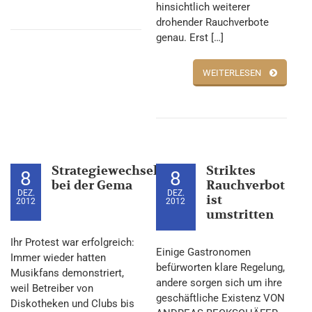
hinsichtlich weiterer
drohender Rauchverbote
genau. Erst […]
WEITERLESEN
Strategiewechsel
Striktes
8
8
bei der Gema
Rauchverbot
DEZ.
DEZ.
ist
2012
2012
umstritten
Ihr Protest war erfolgreich:
Einige Gastronomen
Immer wieder hatten
befürworten klare Regelung,
Musikfans demonstriert,
andere sorgen sich um ihre
weil Betreiber von
geschäftliche Existenz VON
Diskotheken und Clubs bis