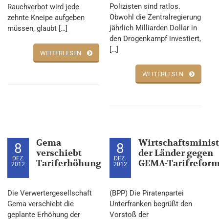
Polizisten sind ratlos.
Rauchverbot wird jede
Obwohl die Zentralregierung
zehnte Kneipe aufgeben
jährlich Milliarden Dollar in
müssen, glaubt […]
den Drogenkampf investiert,
[…]
WEITERLESEN
WEITERLESEN
Gema
Wirtschaftsminist
8
8
verschiebt
der Länder gegen
DEZ.
DEZ.
Tariferhöhung
GEMA-Tarifrefor
2012
2012
Die Verwertergesellschaft
(BPP) Die Piratenpartei
Gema verschiebt die
Unterfranken begrüßt den
geplante Erhöhung der
Vorstoß der