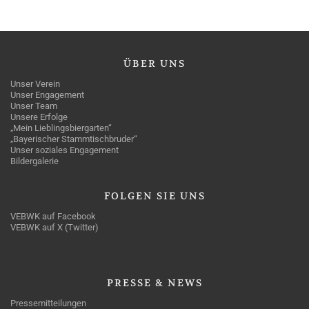
ÜBER
UNS
Unser Verein
Unser Engagement
Unser Team
Unsere Erfolge
„Mein Lieblingsbiergarten“
„Bayerischer Stammtischbruder“
Unser soziales Engagement
Bildergalerie
FOLGEN
SIE UNS
VEBWK auf Facebook
VEBWK auf X (Twitter)
PRESSE
& NEWS
Pressemitteilungen