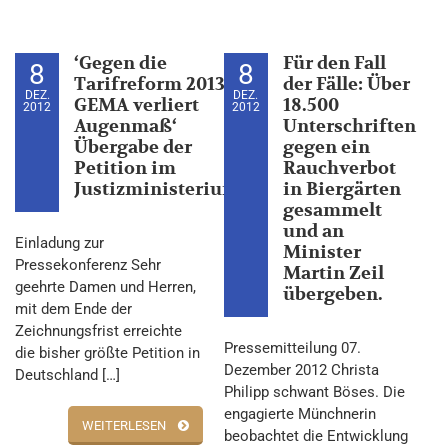
‘Gegen die
Für den Fall
8
8
Tarifreform 2013 –
der Fälle: Über
DEZ.
DEZ.
GEMA verliert
18.500
2012
2012
Augenmaß‘
Unterschriften
Übergabe der
gegen ein
Petition im
Rauchverbot
Justizministerium
in Biergärten
gesammelt
und an
Einladung zur
Minister
Pressekonferenz Sehr
Martin Zeil
geehrte Damen und Herren,
übergeben.
mit dem Ende der
Zeichnungsfrist erreichte
Pressemitteilung 07.
die bisher größte Petition in
Dezember 2012 Christa
Deutschland […]
Philipp schwant Böses. Die
engagierte Münchnerin
WEITERLESEN
beobachtet die Entwicklung