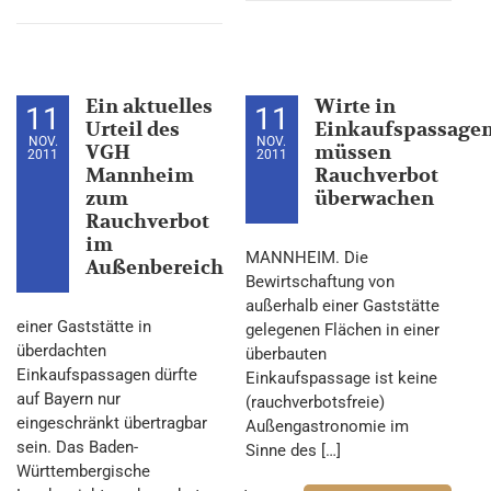
Ein aktuelles
Wirte in
11
11
Urteil des
Einkaufspassage
NOV.
NOV.
VGH
müssen
2011
2011
Mannheim
Rauchverbot
zum
überwachen
Rauchverbot
im
MANNHEIM. Die
Außenbereich
Bewirtschaftung von
außerhalb einer Gaststätte
einer Gaststätte in
gelegenen Flächen in einer
überdachten
überbauten
Einkaufspassagen dürfte
Einkaufspassage ist keine
auf Bayern nur
(rauchverbotsfreie)
eingeschränkt übertragbar
Außengastronomie im
sein. Das Baden-
Sinne des […]
Württembergische