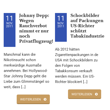
Johnny Depp:
Schockbilder
11
11
Wegen
auf Packungen
NOV.
NOV.
Rauchverbot
US-Richter
2011
2011
nimmt er nur
schützt
noch
Tabakindustrie
Privatflugzeug!
Ab 2012 hätten
Manchmal kann die
Zigarettenpackungen in de
Nikotinsucht schon
USA mit Schockbildern zu
merkwürdige Ausmaße
den Folgen von
annehmen. Bei Hollywood-
Tabakkonsum verkauft
Star Johnny Depp geht die
werden müssen. Ein US-
Liebe zum Glimmstängel so
Richter blockiert […]
weit, dass […]
WEITERLESEN
WEITERLESEN