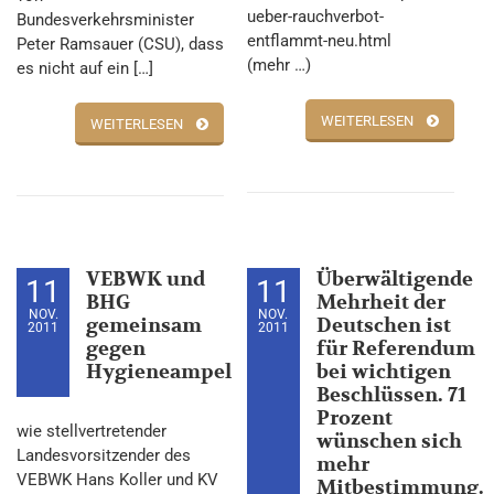
ueber-rauchverbot-
Bundesverkehrsminister
entflammt-neu.html
Peter Ramsauer (CSU), dass
(mehr …)
es nicht auf ein […]
WEITERLESEN
WEITERLESEN
VEBWK und
Überwältigende
11
11
BHG
Mehrheit der
NOV.
NOV.
gemeinsam
Deutschen ist
2011
2011
gegen
für Referendum
Hygieneampel
bei wichtigen
Beschlüssen. 71
Prozent
wie stellvertretender
wünschen sich
Landesvorsitzender des
mehr
VEBWK Hans Koller und KV
Mitbestimmung.