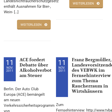
Landesnichtraucherschutzgesetz
WEITERLESEN
enthält Ausnahmen für Bier-,
Wein- […]
WEITERLESEN
ACE fordert
Franz Bergmüller,
11
11
Debatte über
Landesvorsitzend
NOV.
NOV.
Alkoholverbot
des VEBWK im
2011
2011
am Steuer
Fernsehinterview
zum Thema
Raucherraum in
Berlin. Der Auto Club
Wirtshäusern
Europa (ACE) bemängelt
am neuen
Zum
Verkehrssicherheitsprogramm
Fernsehinterview: http://www.tvba
von