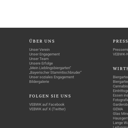
ÜBER
UNS
PRES
Unser Verein
Pressemi
Unser Engagement
VEBWK-
Unser Team
Unsere Erfolge
„Mein Lieblingsbiergarten“
WIRT
„Bayerischer Stammtischbruder“
Unser soziales Engagement
Biergarte
Bildergalerie
Biergarte
Cannabis
Eintritts
Essen ins
FOLGEN
SIE UNS
Fotografi
VEBWK auf Facebook
Garderob
VEBWK auf X (Twitter)
GEMA
Glas Mine
Hausgem
Lange Wa
Leitungs