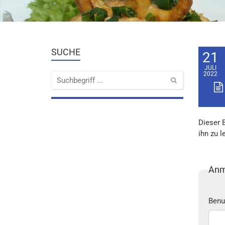
SUCHE
21
JULI
2022
Dieser 
ihn zu l
Anm
Benu