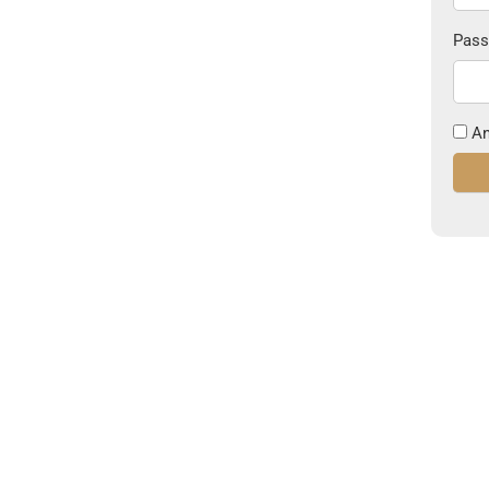
Pass
An