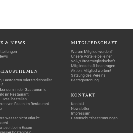
SE
& NEWS
MITGLIEDSCHAFT
tteilungen
Warum Mitglied werden?
News
Unsere Vorteile bei einer
Voll-/Fördermitgliedschaft
Mitgliedschaft beantragen
Aktion: Mitglied werben!
SHAUSTHEMEN
Satzung des Vereins
n, Gastgarten oder traditioneller
Beitragsordnung
n?
konsum in der Gastronomie
geld im Restaurant
KONTAKT
 Hotel bestellen
eren von Essen im Restaurant
Kontakt
e
Newsletter
Impressum
ralwasser nicht erlaubt
Datenschutzbestimmungen
acht
rtezeit beim Essen
wasser kostenlos?