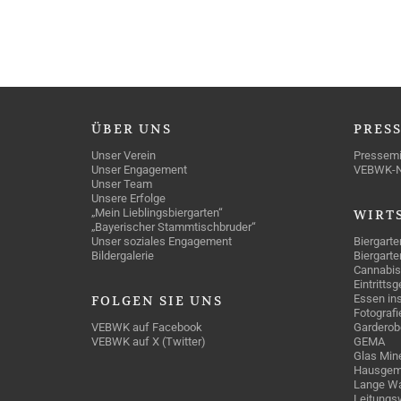
ÜBER
UNS
PRES
Unser Verein
Pressemi
Unser Engagement
VEBWK-
Unser Team
Unsere Erfolge
„Mein Lieblingsbiergarten“
WIRT
„Bayerischer Stammtischbruder“
Unser soziales Engagement
Biergarte
Bildergalerie
Biergarte
Cannabis
Eintritts
Essen ins
FOLGEN
SIE UNS
Fotografi
VEBWK auf Facebook
Garderob
VEBWK auf X (Twitter)
GEMA
Glas Mine
Hausgem
Lange Wa
Leitungs