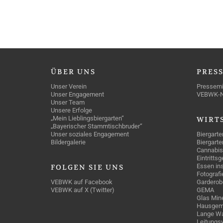
ÜBER
UNS
PRES
Unser Verein
Pressemi
Unser Engagement
VEBWK-
Unser Team
Unsere Erfolge
„Mein Lieblingsbiergarten“
WIRT
„Bayerischer Stammtischbruder“
Unser soziales Engagement
Biergarte
Bildergalerie
Biergarte
Cannabis
Eintritts
Essen ins
FOLGEN
SIE UNS
Fotografi
VEBWK auf Facebook
Garderob
VEBWK auf X (Twitter)
GEMA
Glas Mine
Hausgem
Lange Wa
Leitungs