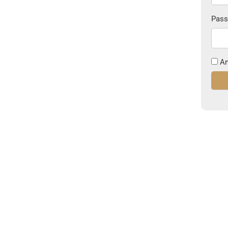
Pass
An