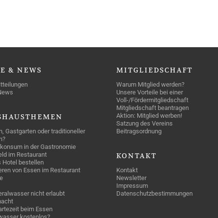
SE
& NEWS
MITGLIEDSCHAFT
tteilungen
Warum Mitglied werden?
News
Unsere Vorteile bei einer
Voll-/Fördermitgliedschaft
Mitgliedschaft beantragen
Aktion: Mitglied werben!
SHAUSTHEMEN
Satzung des Vereins
n, Gastgarten oder traditioneller
Beitragsordnung
n?
konsum in der Gastronomie
geld im Restaurant
KONTAKT
 Hotel bestellen
eren von Essen im Restaurant
Kontakt
e
Newsletter
Impressum
ralwasser nicht erlaubt
Datenschutzbestimmungen
acht
rtezeit beim Essen
wasser kostenlos?