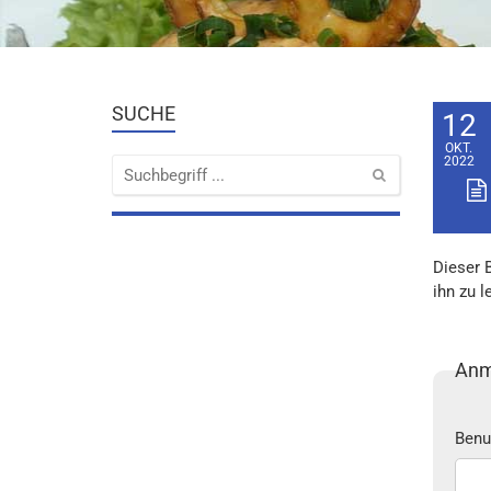
SUCHE
12
OKT.
2022
Dieser 
ihn zu l
Anm
Benu