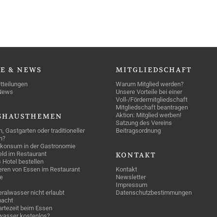
SE
& NEWS
MITGLIEDSCHAFT
tteilungen
Warum Mitglied werden?
News
Unsere Vorteile bei einer
Voll-/Fördermitgliedschaft
Mitgliedschaft beantragen
Aktion: Mitglied werben!
SHAUSTHEMEN
Satzung des Vereins
n, Gastgarten oder traditioneller
Beitragsordnung
n?
konsum in der Gastronomie
geld im Restaurant
KONTAKT
 Hotel bestellen
eren von Essen im Restaurant
Kontakt
e
Newsletter
Impressum
ralwasser nicht erlaubt
Datenschutzbestimmungen
acht
rtezeit beim Essen
wasser kostenlos?