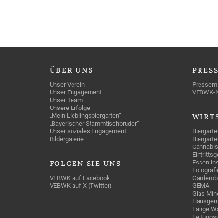
ÜBER
UNS
PRES
Unser Verein
Pressemi
Unser Engagement
VEBWK-
Unser Team
Unsere Erfolge
„Mein Lieblingsbiergarten“
WIRT
„Bayerischer Stammtischbruder“
Unser soziales Engagement
Biergarte
Bildergalerie
Biergarte
Cannabis
Eintritts
Essen ins
FOLGEN
SIE UNS
Fotografi
VEBWK auf Facebook
Garderob
VEBWK auf X (Twitter)
GEMA
Glas Mine
Hausgem
Lange Wa
Leitungs