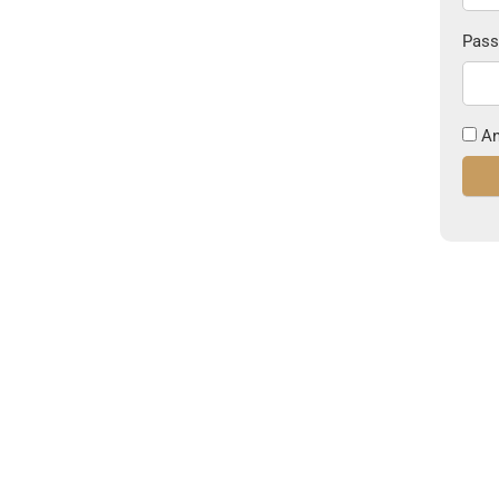
Pass
An