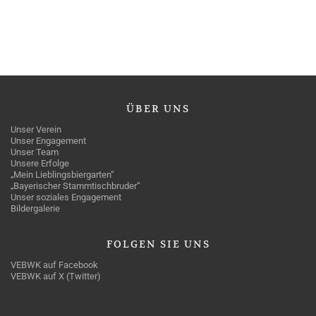
ÜBER
UNS
Unser Verein
Unser Engagement
Unser Team
Unsere Erfolge
„Mein Lieblingsbiergarten“
„Bayerischer Stammtischbruder“
Unser soziales Engagement
Bildergalerie
FOLGEN
SIE UNS
VEBWK auf Facebook
VEBWK auf X (Twitter)