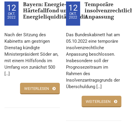
Bayern: Energie-
Temporäre
12
12
Härtefallfond und
insolvenzrechtlic
OKT.
OKT.
Energieliquiditätskredit
Anpassung
2022
2022
Nach der Sitzung des
Das Bundeskabinett hat am
Kabinetts am gestrigen
05.10.2022 eine temporäre
Dienstag kündigte
insolvenzrechtliche
Ministerpräsident Söder an,
Anpassung beschlossen.
mit einem Hilfsfonds im
Insbesondere soll der
Umfang von zunächst 500
Prognosezeitraum im
[…]
Rahmen des
Insolvenzantragsgrunds der
Überschuldung […]
WEITERLESEN
WEITERLESEN