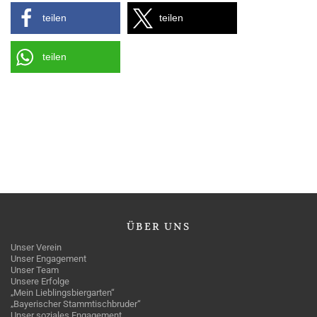
teilen
teilen
teilen
ÜBER
UNS
Unser Verein
Unser Engagement
Unser Team
Unsere Erfolge
„Mein Lieblingsbiergarten“
„Bayerischer Stammtischbruder“
Unser soziales Engagement