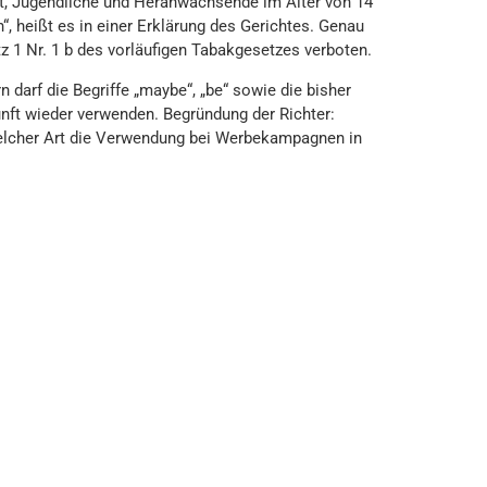
st, Jugendliche und Heranwachsende im Alter von 14
, heißt es in einer Erklärung des Gerichtes. Genau
z 1 Nr. 1 b des vorläufigen Tabakgesetzes verboten.
rn darf die Begriffe „maybe“, „be“ sowie die bisher
nft wieder verwenden. Begründung der Richter:
welcher Art die Verwendung bei Werbekampagnen in