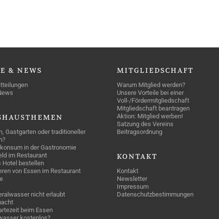
SE
& NEWS
MITGLIEDSCHAFT
tteilungen
Warum Mitglied werden?
News
Unsere Vorteile bei einer
Voll-/Fördermitgliedschaft
Mitgliedschaft beantragen
Aktion: Mitglied werben!
SHAUSTHEMEN
Satzung des Vereins
n, Gastgarten oder traditioneller
Beitragsordnung
n?
konsum in der Gastronomie
geld im Restaurant
KONTAKT
 Hotel bestellen
eren von Essen im Restaurant
Kontakt
e
Newsletter
Impressum
ralwasser nicht erlaubt
Datenschutzbestimmungen
acht
rtezeit beim Essen
wasser kostenlos?