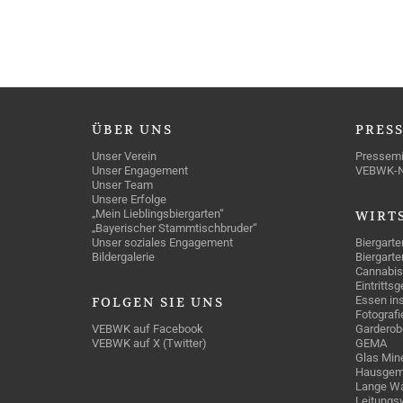
ÜBER
UNS
PRES
Unser Verein
Pressemi
Unser Engagement
VEBWK-
Unser Team
Unsere Erfolge
„Mein Lieblingsbiergarten“
WIRT
„Bayerischer Stammtischbruder“
Unser soziales Engagement
Biergarte
Bildergalerie
Biergarte
Cannabis
Eintritts
Essen ins
FOLGEN
SIE UNS
Fotografi
VEBWK auf Facebook
Garderob
VEBWK auf X (Twitter)
GEMA
Glas Mine
Hausgem
Lange Wa
Leitungs