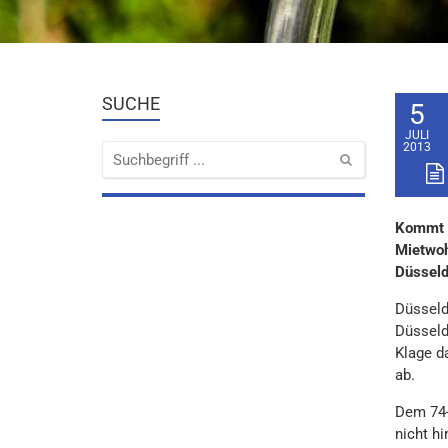
SUCHE
5
JULI
2013
Kommt n
Mietwoh
Düsseld
Düsseld
Düsseld
Klage d
ab.
Dem 74-
nicht h