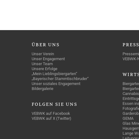
ÜBER
UNS
PRES
Unser Verein
Pressemi
Unser Engagement
VEBWK-
Unser Team
Unsere Erfolge
„Mein Lieblingsbiergarten“
WIRT
„Bayerischer Stammtischbruder“
Unser soziales Engagement
Biergarte
Bildergalerie
Biergarte
Cannabis
Eintritts
Essen ins
FOLGEN
SIE UNS
Fotografi
VEBWK auf Facebook
Garderob
VEBWK auf X (Twitter)
GEMA
Glas Mine
Hausgem
Lange Wa
Leitungs