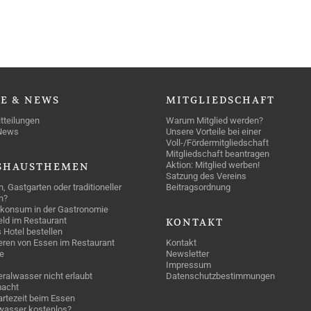
SE
& NEWS
MITGLIEDSCHAFT
tteilungen
Warum Mitglied werden?
News
Unsere Vorteile bei einer
Voll-/Fördermitgliedschaft
Mitgliedschaft beantragen
Aktion: Mitglied werben!
SHAUSTHEMEN
Satzung des Vereins
n, Gastgarten oder traditioneller
Beitragsordnung
n?
konsum in der Gastronomie
geld im Restaurant
KONTAKT
 Hotel bestellen
eren von Essen im Restaurant
Kontakt
e
Newsletter
Impressum
ralwasser nicht erlaubt
Datenschutzbestimmungen
acht
rtezeit beim Essen
wasser kostenlos?