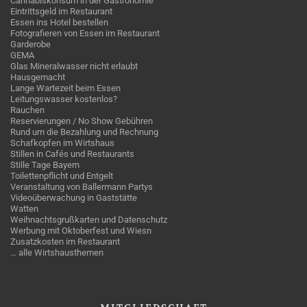
Cannabiskonsum in der Gastronomie
Eintrittsgeld im Restaurant
Essen ins Hotel bestellen
Fotografieren von Essen im Restaurant
Garderobe
GEMA
Glas Mineralwasser nicht erlaubt
Hausgemacht
Lange Wartezeit beim Essen
Leitungswasser kostenlos?
Rauchen
Reservierungen / No Show Gebühren
Rund um die Bezahlung und Rechnung
Schafkopfen im Wirtshaus
Stillen in Cafés und Restaurants
Stille Tage Bayern
Toilettenpflicht und Entgelt
Veranstaltung von Ballermann Partys
Videoüberwachung in Gaststätte
Watten
Weihnachtsgrußkarten und Datenschutz
Werbung mit Oktoberfest und Wiesn
Zusatzkosten im Restaurant
… alle Wirtshausthemen