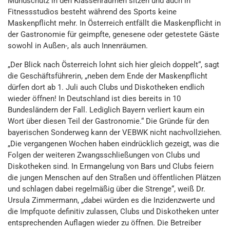
Mundschutz in den Klassenräumen sitzen und auch in
Fitnessstudios besteht während des Sports keine
Maskenpflicht mehr. In Österreich entfällt die Maskenpflicht in
der Gastronomie für geimpfte, genesene oder getestete Gäste
sowohl in Außen-, als auch Innenräumen.
„Der Blick nach Österreich lohnt sich hier gleich doppelt“, sagt
die Geschäftsführerin, „neben dem Ende der Maskenpflicht
dürfen dort ab 1. Juli auch Clubs und Diskotheken endlich
wieder öffnen! In Deutschland ist dies bereits in 10
Bundesländern der Fall. Lediglich Bayern verliert kaum ein
Wort über diesen Teil der Gastronomie.“ Die Gründe für den
bayerischen Sonderweg kann der VEBWK nicht nachvollziehen.
„Die vergangenen Wochen haben eindrücklich gezeigt, was die
Folgen der weiteren Zwangsschließungen von Clubs und
Diskotheken sind. In Ermangelung von Bars und Clubs feiern
die jungen Menschen auf den Straßen und öffentlichen Plätzen
und schlagen dabei regelmäßig über die Strenge“, weiß Dr.
Ursula Zimmermann, „dabei würden es die Inzidenzwerte und
die Impfquote definitiv zulassen, Clubs und Diskotheken unter
entsprechenden Auflagen wieder zu öffnen. Die Betreiber