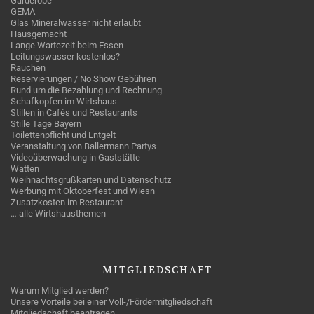
Garderobe
GEMA
Glas Mineralwasser nicht erlaubt
Hausgemacht
Lange Wartezeit beim Essen
Leitungswasser kostenlos?
Rauchen
Reservierungen / No Show Gebühren
Rund um die Bezahlung und Rechnung
Schafkopfen im Wirtshaus
Stillen in Cafés und Restaurants
Stille Tage Bayern
Toilettenpflicht und Entgelt
Veranstaltung von Ballermann Partys
Videoüberwachung in Gaststätte
Watten
Weihnachtsgrußkarten und Datenschutz
Werbung mit Oktoberfest und Wiesn
Zusatzkosten im Restaurant
… alle Wirtshausthemen
MITGLIEDSCHAFT
Warum Mitglied werden?
Unsere Vorteile bei einer Voll-/Fördermitgliedschaft
Mitgliedschaft beantragen