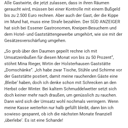
Alle Gastwirte, die jetzt zulassen, dass in ihren Räumen
geraucht wird, müssen bei einer Kontrolle mit einem Bußgeld
bis zu 2.500 Euro rechnen. Aber auch der Gast, der die Kippe
im Mund hat, muss eine Strafe bezahlen. Der SÜD ANZEIGER
hat sich bei Essener Gastronomen, Kneipen-Besuchern und
dem Hotel- und Gaststättengewerbe umgehört, wie sie mit der
Gesätzesverschärfung umgehen.
„So grob über den Daumen gepeilt rechne ich mit
Umsatzeinbußen für diesen Monat von bis zu 50 Prozent“,
stöhnt Mina Rieger, Wirtin der Holsterhausen Gaststätte
„Domschänke“. „Ich habe zwar Tische, Stühle und Schirme vor
der Gaststätte postiert, damit meine rauchenden Gäste eine
,Bleibe‘ haben, doch ich denke schon mit Schrecken an den
Herbst oder Winter. Bei kaltem Schmuddelwetter setzt sich
doch keiner mehr nach draußen, um genüsslich zu rauchen.
Dann wird sich der Umsatz wohl nochmals verringern. Wenn
meine Kasse weiterhin nur halb gefüllt bleibt, dann bin ich
sowieso gespannt, ob ich die nächsten Monate finanziell
,überlebe‘. Es ist eine Schande!