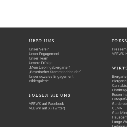
ÜBER
UNS
PRES
Unser Verein
Pressemi
Unser Engagement
VEBWK-
Unser Team
Unsere Erfolge
„Mein Lieblingsbiergarten“
WIRT
„Bayerischer Stammtischbruder“
Unser soziales Engagement
Biergarte
Bildergalerie
Biergarte
Cannabis
Eintritts
Essen ins
FOLGEN
SIE UNS
Fotografi
VEBWK auf Facebook
Garderob
VEBWK auf X (Twitter)
GEMA
Glas Mine
Hausgem
Lange Wa
Leitungs