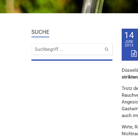
SUCHE
14
JUNI
2013
Düsseld
strikte
Trotz d
Rauchve
Angesic
Gastwir
auch im
Wirte, 
Nichtra