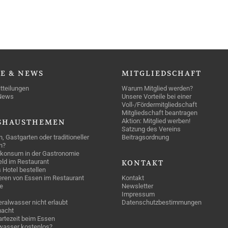
SE
& NEWS
MITGLIEDSCHAFT
tteilungen
Warum Mitglied werden?
News
Unsere Vorteile bei einer
Voll-/Fördermitgliedschaft
Mitgliedschaft beantragen
Aktion: Mitglied werben!
SHAUSTHEMEN
Satzung des Vereins
n, Gastgarten oder traditioneller
Beitragsordnung
n?
konsum in der Gastronomie
geld im Restaurant
KONTAKT
 Hotel bestellen
eren von Essen im Restaurant
Kontakt
e
Newsletter
Impressum
ralwasser nicht erlaubt
Datenschutzbestimmungen
acht
rtezeit beim Essen
wasser kostenlos?