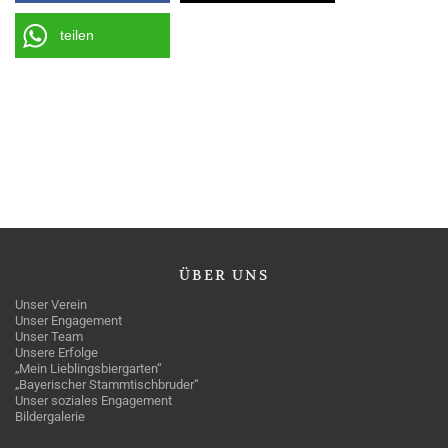
teilen
ÜBER
UNS
Unser Verein
Unser Engagement
Unser Team
Unsere Erfolge
„Mein Lieblingsbiergarten“
„Bayerischer Stammtischbruder“
Unser soziales Engagement
Bildergalerie