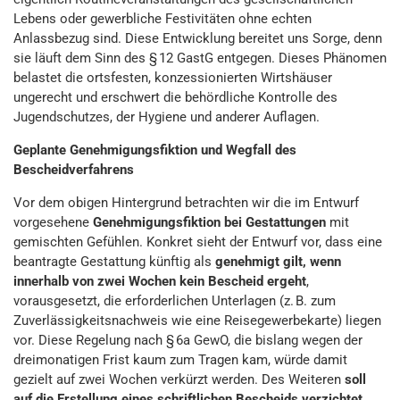
Lebens oder gewerbliche Festivitäten ohne echten
Anlassbezug sind. Diese Entwicklung bereitet uns Sorge, denn
sie läuft dem Sinn des § 12 GastG entgegen. Dieses Phänomen
belastet die ortsfesten, konzessionierten Wirtshäuser
ungerecht und erschwert die behördliche Kontrolle des
Jugendschutzes, der Hygiene und anderer Auflagen.
Geplante Genehmigungsfiktion und Wegfall des
Bescheidverfahrens
Vor dem obigen Hintergrund betrachten wir die im Entwurf
vorgesehene
Genehmigungsfiktion bei Gestattungen
mit
gemischten Gefühlen. Konkret sieht der Entwurf vor, dass eine
beantragte Gestattung künftig als
genehmigt gilt, wenn
innerhalb von zwei Wochen kein Bescheid ergeht
,
vorausgesetzt, die erforderlichen Unterlagen (z. B. zum
Zuverlässigkeitsnachweis wie eine Reisegewerbekarte) liegen
vor. Diese Regelung nach § 6a GewO, die bislang wegen der
dreimonatigen Frist kaum zum Tragen kam, würde damit
gezielt auf zwei Wochen verkürzt werden. Des Weiteren
soll
auf die Erstellung eines schriftlichen Bescheids verzichtet