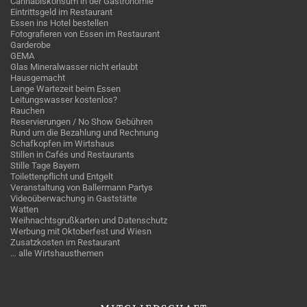
Cannabiskonsum in der Gastronomie
Eintrittsgeld im Restaurant
Essen ins Hotel bestellen
Fotografieren von Essen im Restaurant
Garderobe
GEMA
Glas Mineralwasser nicht erlaubt
Hausgemacht
Lange Wartezeit beim Essen
Leitungswasser kostenlos?
Rauchen
Reservierungen / No Show Gebühren
Rund um die Bezahlung und Rechnung
Schafkopfen im Wirtshaus
Stillen in Cafés und Restaurants
Stille Tage Bayern
Toilettenpflicht und Entgelt
Veranstaltung von Ballermann Partys
Videoüberwachung in Gaststätte
Watten
Weihnachtsgrußkarten und Datenschutz
Werbung mit Oktoberfest und Wiesn
Zusatzkosten im Restaurant
… alle Wirtshausthemen