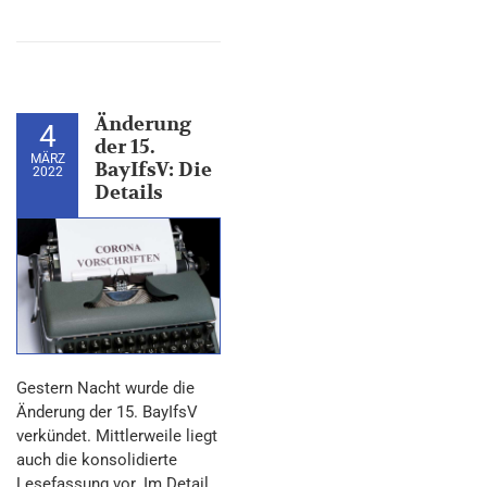
Änderung
4
der 15.
MÄRZ
BayIfsV: Die
2022
Details
Gestern Nacht wurde die
Änderung der 15. BayIfsV
verkündet. Mittlerweile liegt
auch die konsolidierte
Lesefassung vor. Im Detail