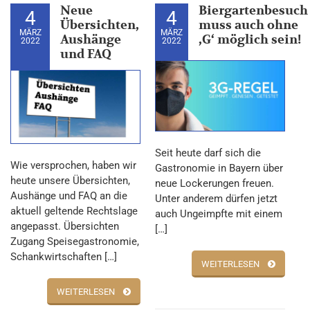
Neue
Biergartenbesuch
4
4
Übersichten,
muss auch ohne
MÄRZ
MÄRZ
Aushänge
‚G‘ möglich sein!
2022
2022
und FAQ
Seit heute darf sich die
Wie versprochen, haben wir
Gastronomie in Bayern über
heute unsere Übersichten,
neue Lockerungen freuen.
Aushänge und FAQ an die
Unter anderem dürfen jetzt
aktuell geltende Rechtslage
auch Ungeimpfte mit einem
angepasst. Übersichten
[…]
Zugang Speisegastronomie,
Schankwirtschaften […]
WEITERLESEN
WEITERLESEN