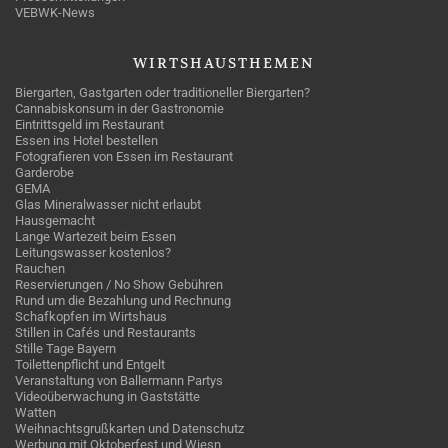
VEBWK-News
WIRTSHAUSTHEMEN
Biergarten, Gastgarten oder traditioneller Biergarten?
Cannabiskonsum in der Gastronomie
Eintrittsgeld im Restaurant
Essen ins Hotel bestellen
Fotografieren von Essen im Restaurant
Garderobe
GEMA
Glas Mineralwasser nicht erlaubt
Hausgemacht
Lange Wartezeit beim Essen
Leitungswasser kostenlos?
Rauchen
Reservierungen / No Show Gebühren
Rund um die Bezahlung und Rechnung
Schafkopfen im Wirtshaus
Stillen in Cafés und Restaurants
Stille Tage Bayern
Toilettenpflicht und Entgelt
Veranstaltung von Ballermann Partys
Videoüberwachung in Gaststätte
Watten
Weihnachtsgrußkarten und Datenschutz
Werbung mit Oktoberfest und Wiesn