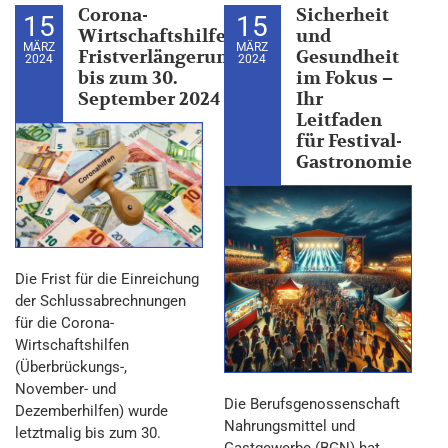
Corona-
Sicherheit
15
15
Wirtschaftshilfen:
und
MÄRZ
MÄRZ
Fristverlängerung
Gesundheit
2024
2024
bis zum 30.
im Fokus –
September 2024
Ihr
Leitfaden
für Festival-
Gastronomie
Die Frist für die Einreichung
der Schlussabrechnungen
für die Corona-
Wirtschaftshilfen
(Überbrückungs-,
November- und
Die Berufsgenossenschaft
Dezemberhilfen) wurde
Nahrungsmittel und
letztmalig bis zum 30.