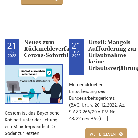
Neues zum
Urteil: Mangels
21
21
Rückmeldeverfahren
Aufforderung zur
DEZ.
DEZ.
Corona-Soforthilfen
Urlaubnahme
2022
2022
keine
Urlaubsverjährun
Mit der aktuellen
Entscheidung des
Bundesarbeitsgerichts
(BAG, Urt. v. 20.12.2022, Az.:
9 AZR 266/20 = PM Nr.
Gestern ist das Bayerische
48/22 des BAG) […]
Kabinett unter der Leitung
von Ministerpräsident Dr.
Söder zur letzten
WEITERLESEN