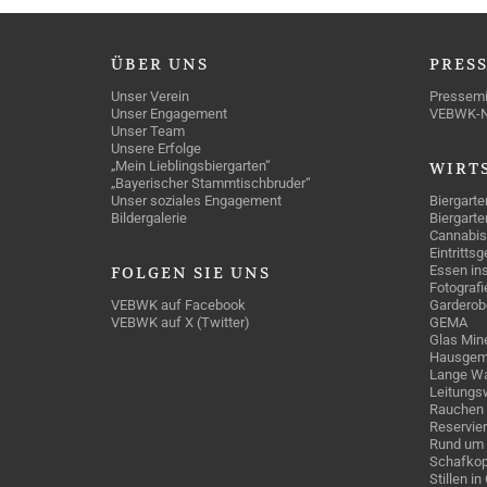
ÜBER
UNS
PRES
Unser Verein
Pressemi
Unser Engagement
VEBWK-
Unser Team
Unsere Erfolge
„Mein Lieblingsbiergarten“
WIRT
„Bayerischer Stammtischbruder“
Unser soziales Engagement
Biergarte
Bildergalerie
Biergarte
Cannabis
Eintritts
Essen ins
FOLGEN
SIE UNS
Fotografi
VEBWK auf Facebook
Garderob
VEBWK auf X (Twitter)
GEMA
Glas Mine
Hausgem
Lange Wa
Leitungs
Rauchen
Reservie
Rund um 
Schafkop
Stillen i