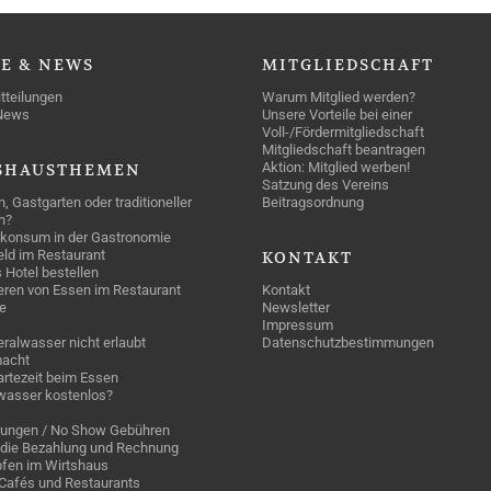
SE
& NEWS
MITGLIEDSCHAFT
tteilungen
Warum Mitglied werden?
News
Unsere Vorteile bei einer
Voll-/Fördermitgliedschaft
Mitgliedschaft beantragen
Aktion: Mitglied werben!
SHAUSTHEMEN
Satzung des Vereins
n, Gastgarten oder traditioneller
Beitragsordnung
n?
konsum in der Gastronomie
geld im Restaurant
KONTAKT
 Hotel bestellen
eren von Essen im Restaurant
Kontakt
e
Newsletter
Impressum
ralwasser nicht erlaubt
Datenschutzbestimmungen
acht
rtezeit beim Essen
wasser kostenlos?
rungen / No Show Gebühren
die Bezahlung und Rechnung
fen im Wirtshaus
n Cafés und Restaurants