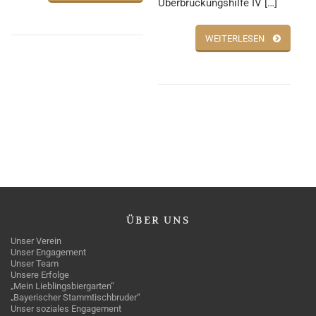
Überbrückungshilfe IV […]
WEITERLESEN
ÜBER
UNS
Unser Verein
Unser Engagement
Unser Team
Unsere Erfolge
„Mein Lieblingsbiergarten“
„Bayerischer Stammtischbruder“
Unser soziales Engagement