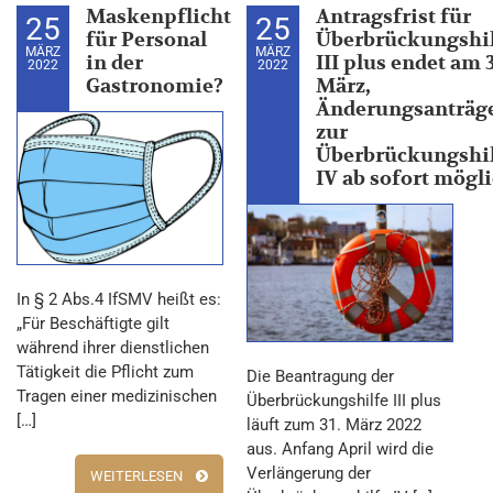
Maskenpflicht
Antragsfrist für
25
25
für Personal
Überbrückungshi
MÄRZ
MÄRZ
in der
III plus endet am 3
2022
2022
Gastronomie?
März,
Änderungsanträg
zur
Überbrückungshi
IV ab sofort mögl
In § 2 Abs.4 IfSMV heißt es:
„Für Beschäftigte gilt
während ihrer dienstlichen
Tätigkeit die Pflicht zum
Die Beantragung der
Tragen einer medizinischen
Überbrückungshilfe III plus
[…]
läuft zum 31. März 2022
aus. Anfang April wird die
Verlängerung der
WEITERLESEN