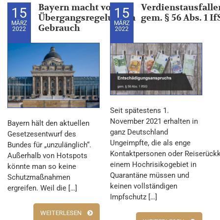
Bayern macht von
Verdienstausfall
15
15
Übergangsregelungen
gem. § 56 Abs. 1 I
MÄRZ
MÄRZ
Gebrauch
2022
2022
Seit spätestens 1.
November 2021 erhalten in
Bayern hält den aktuellen
ganz Deutschland
Gesetzesentwurf des
Ungeimpfte, die als enge
Bundes für „unzulänglich“.
Kontaktpersonen oder Reiserückk
Außerhalb von Hotspots
einem Hochrisikogebiet in
könnte man so keine
Quarantäne müssen und
Schutzmaßnahmen
keinen vollständigen
ergreifen. Weil die […]
Impfschutz […]
WEITERLESEN