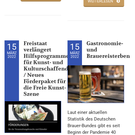
WEITERLESEN
Freistaat
Gastronomie-
15
15
verlängert
und
MÄRZ
MÄRZ
Hilfsprogramme
Brauereisterben
2022
2022
für Kunst- und
Kulturschaffende
/ Neues
Förderpaket für
die Freie Kunst-
Szene
Laut einer aktuellen
Statistik des Deutschen
Brauer-Bundes gibt es seit
Beginn der Pandemie 40