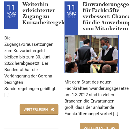
Weiterhin
Einwanderungsge
11
11
erleichterter
für Fachkräfte
MÄRZ
MÄRZ
Zugang zu
verbessert: Chanc
2022
2022
Kurzarbeitergeld
für die Anwerbun
vom Mitarbeitern
Die
Zugangsvoraussetzungen
zum Kurzarbeitergeld
bleiben bis zum 30. Juni
2022 herabgesetzt. Der
Bundesrat hat die
Verlängerung der Corona-
Mit dem Start des neuen
bedingten
Fachkräfteeinwanderungsgesetze
Sonderregelungen gebilligt.
am 1.3.2022 sind in vielen
[…]
Branchen die Erwartungen
groß, dass der anhaltende
WEITERLESEN
Fachkräftemangel vorbei […]
WEITERLESEN