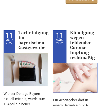
Tarifeinigung
Kündigung
11
11
im
wegen
MÄRZ
MÄRZ
bayerischen
fehlender
2022
2022
Gastgewerbe
Corona-
Impfung
rechtmäßig
Wie der Dehoga Bayern
aktuell mitteilt, wurde zum
Ein Arbeitgeber darf in
1. April ein neuer
einem Betrieb ein „2G-