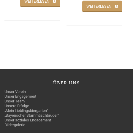
WEITERLESEN
WEITERLESEN
ÜBER
UNS
Unser Verein
Unser Engagement
Unser Team
Unsere Erfolge
„Mein Lieblingsbiergarten“
„Bayerischer Stammtischbruder“
Unser soziales Engagement
Bildergalerie